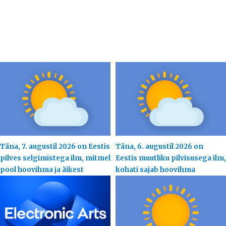
Täna, 7. augustil 2026 on Eestis
Täna, 6. augustil 2026 on
pilves selgimistega ilm, mitmel
Eestis muutliku pilvisusega ilm,
pool hoovihma ja äikest
kohati sajab hoovihma