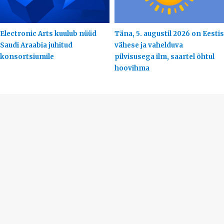
Electronic Arts kuulub nüüd
Täna, 5. augustil 2026 on Eestis
Saudi Araabia juhitud
vähese ja vahelduva
konsortsiumile
pilvisusega ilm, saartel õhtul
hoovihma