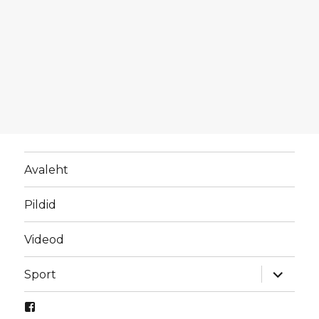
Avaleht
Pildid
Videod
laienda
Sport
alamme