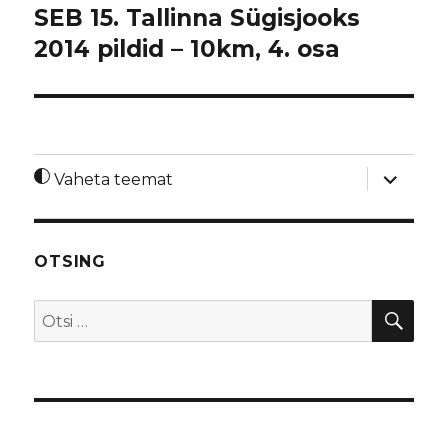
SEB 15. Tallinna Sügisjooks
2014 pildid – 10km, 4. osa
laienda
Vaheta teemat
alamme
OTSING
OTS
Otsi: