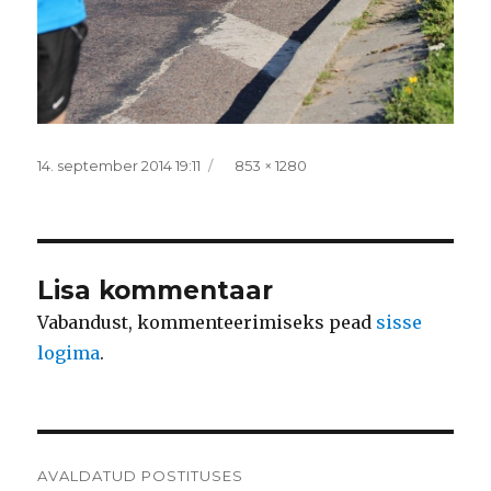
Postitatud
Täissuurus
14. september 2014 19:11
853 × 1280
Lisa kommentaar
Vabandust, kommenteerimiseks pead
sisse
logima
.
Navigeerimine
AVALDATUD POSTITUSES