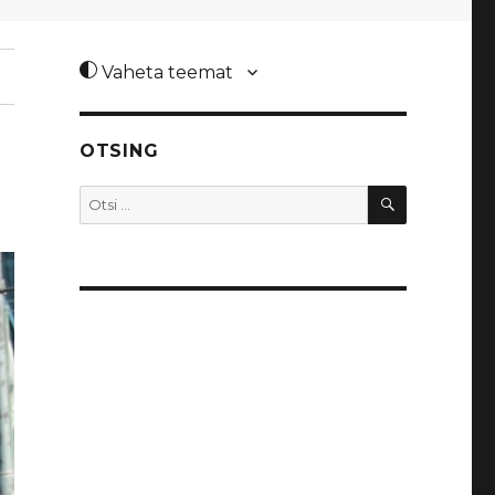
Vaheta teemat
OTSING
OTSI
Otsi: