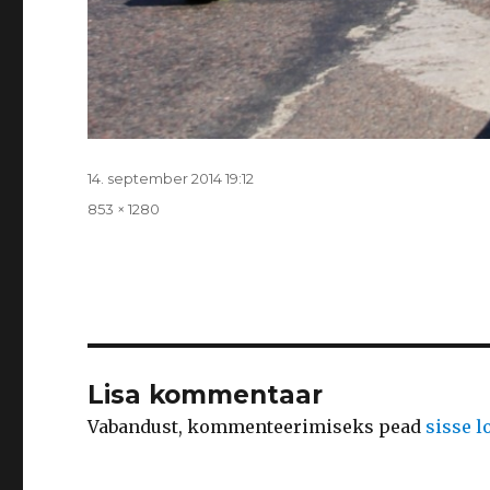
Postitatud
14. september 2014 19:12
Täissuurus
853 × 1280
Lisa kommentaar
Vabandust, kommenteerimiseks pead
sisse 