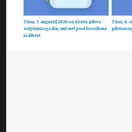
Täna, 7. augustil 2026 on Eestis pilves
Täna, 6. a
selgimistega ilm, mitmel pool hoovihma
pilvisuse
ja äikest