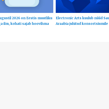
ugustil 2026 on Eestis muutliku
Electronic Arts kuulub nüüd Sa
ga ilm, kohati sajab hoovihma
Araabia juhitud konsortsiumile