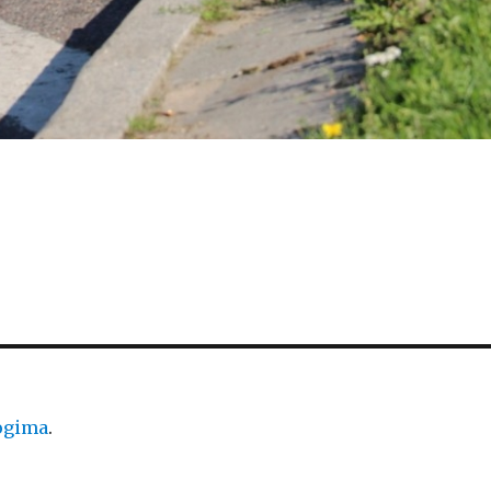
logima
.