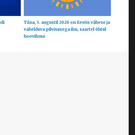
udi
Täna, 5. augustil 2026 on Eestis vähese ja
vahelduva pilvisusega ilm, saartel õhtul
hoovihma