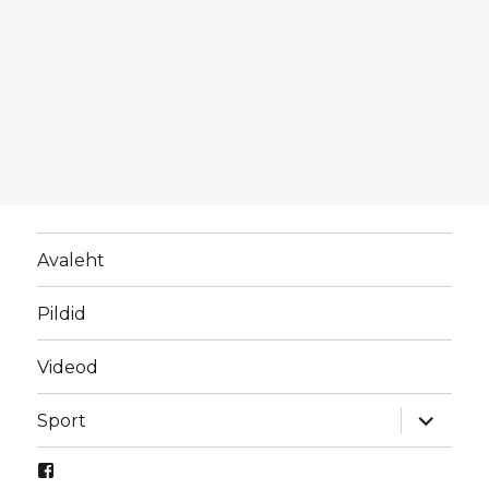
Avaleht
Pildid
Videod
laienda
Sport
alamme