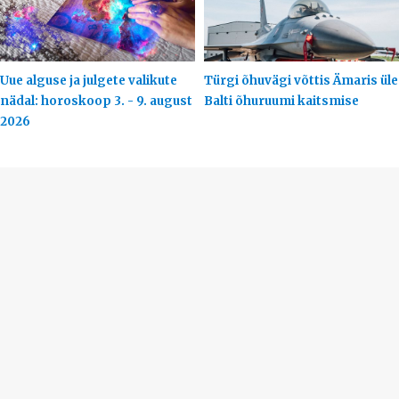
Uue alguse ja julgete valikute
Türgi õhuvägi võttis Ämaris üle
nädal: horoskoop 3. - 9. august
Balti õhuruumi kaitsmise
2026