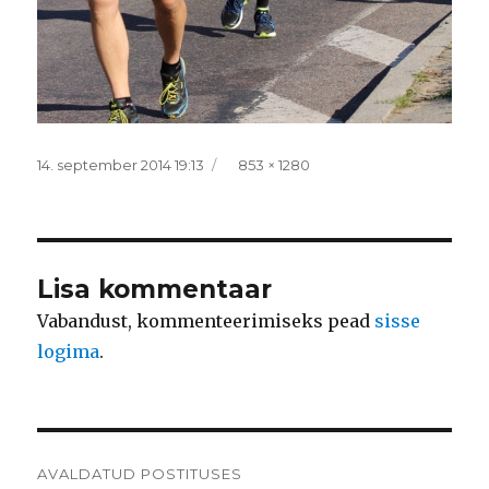
Postitatud
Täissuurus
14. september 2014 19:13
853 × 1280
Lisa kommentaar
Vabandust, kommenteerimiseks pead
sisse
logima
.
Navigeerimine
AVALDATUD POSTITUSES