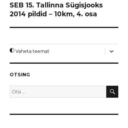
SEB 15. Tallinna Sügisjooks
2014 pildid – 10km, 4. osa
laienda
Vaheta teemat
alamme
OTSING
OTS
Otsi: