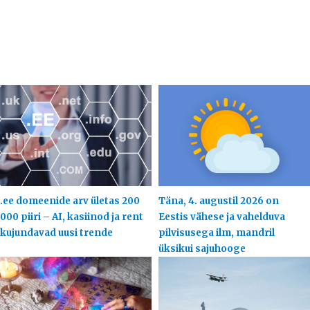
.ee domeenide arv ületas 200
Täna, 4. augustil 2026 on
000 piiri – AI, kasiinod ja rent
Eestis vähese ja vahelduva
kujundavad uusi trende
pilvisusega ilm, mandril
üksikui sajuhooge