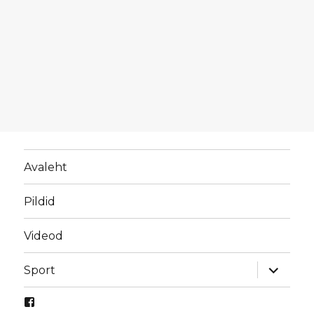
Avaleht
Pildid
Videod
laienda
Sport
alamme