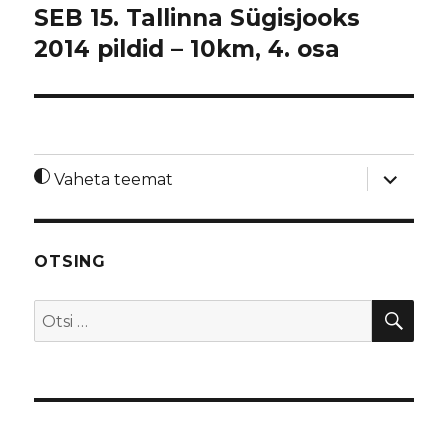
SEB 15. Tallinna Sügisjooks
2014 pildid – 10km, 4. osa
laienda
Vaheta teemat
alamme
OTSING
OTS
Otsi: