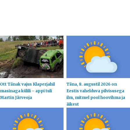
Ott Tänak vajus Klaperjahil
Täna, 8. augustil 2026 on
masinaga külili – appi tuli
Eestis vahelduva pilvisusega
Martin Järveoja
ilm, mitmel pool hoovihma ja
äikest