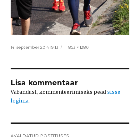
Postitatud
Täissuurus
14. september 2014 19:13
853 × 1280
Lisa kommentaar
Vabandust, kommenteerimiseks pead
sisse
logima
.
Navigeerimine
AVALDATUD POSTITUSES