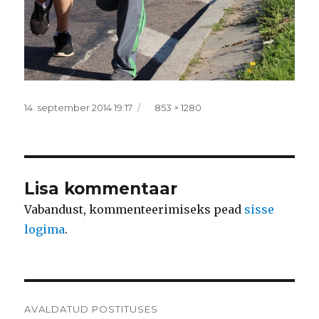
Postitatud
Täissuurus
14. september 2014 19:17
853 × 1280
Lisa kommentaar
Vabandust, kommenteerimiseks pead
sisse
logima
.
Navigeerimine
AVALDATUD POSTITUSES