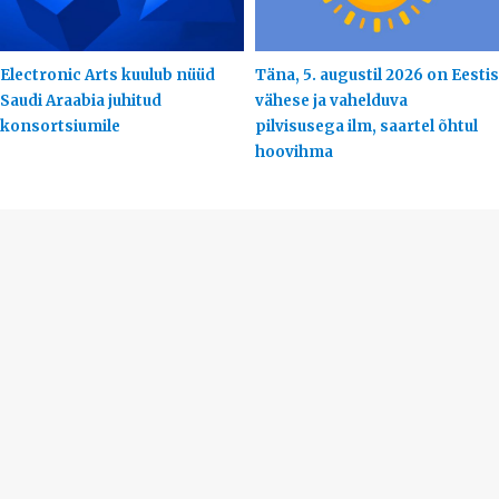
Electronic Arts kuulub nüüd
Täna, 5. augustil 2026 on Eestis
Saudi Araabia juhitud
vähese ja vahelduva
konsortsiumile
pilvisusega ilm, saartel õhtul
hoovihma