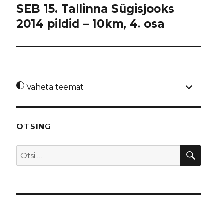
SEB 15. Tallinna Sügisjooks
2014 pildid – 10km, 4. osa
laienda
Vaheta teemat
alamme
OTSING
OTS
Otsi: