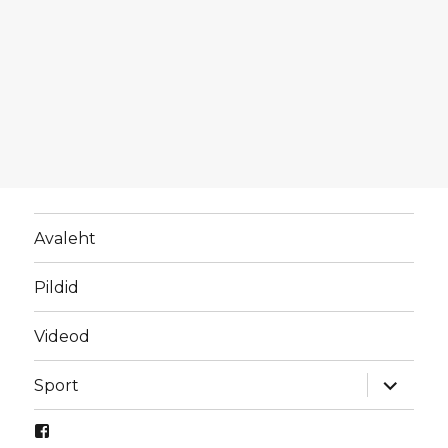
Avaleht
Pildid
Videod
laienda
Sport
alamme