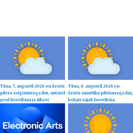
Täna, 7. augustil 2026 on Eestis
Täna, 6. augustil 2026 on
pilves selgimistega ilm, mitmel
Eestis muutliku pilvisusega ilm,
pool hoovihma ja äikest
kohati sajab hoovihma