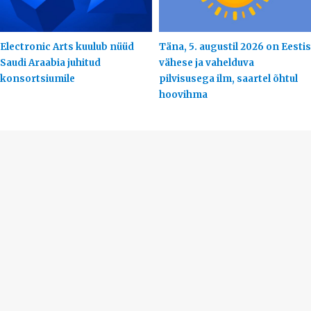
Electronic Arts kuulub nüüd
Täna, 5. augustil 2026 on Eestis
Saudi Araabia juhitud
vähese ja vahelduva
konsortsiumile
pilvisusega ilm, saartel õhtul
hoovihma