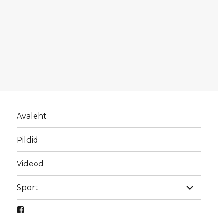
Avaleht
Pildid
Videod
laienda
Sport
alamme