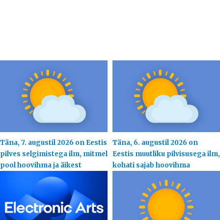
Täna, 7. augustil 2026 on Eestis
Täna, 6. augustil 2026 on
pilves selgimistega ilm, mitmel
Eestis muutliku pilvisusega ilm,
pool hoovihma ja äikest
kohati sajab hoovihma