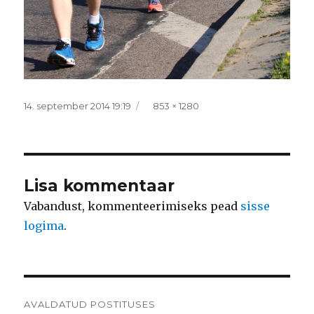
Postitatud
Täissuurus
14. september 2014 19:19
853 × 1280
Lisa kommentaar
Vabandust, kommenteerimiseks pead
sisse
logima
.
Navigeerimine
AVALDATUD POSTITUSES