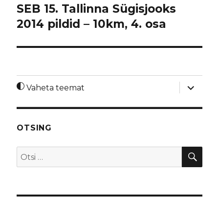
SEB 15. Tallinna Sügisjooks
2014 pildid – 10km, 4. osa
laienda
Vaheta teemat
alamme
OTSING
OTS
Otsi: