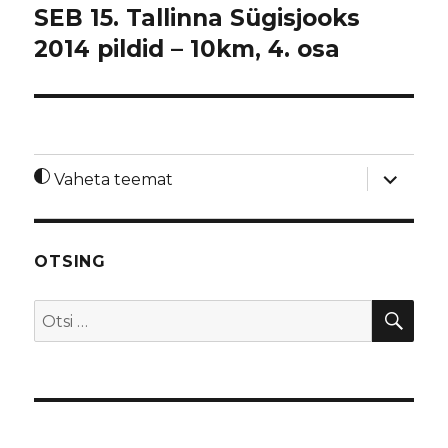
SEB 15. Tallinna Sügisjooks
2014 pildid – 10km, 4. osa
laienda
Vaheta teemat
alamme
OTSING
OTS
Otsi: