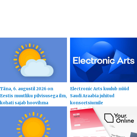
Täna, 6. augustil 2026 on
Electronic Arts kuulub nüüd
Eestis muutliku pilvisusega ilm,
Saudi Araabia juhitud
kohati sajab hoovihma
konsortsiumile