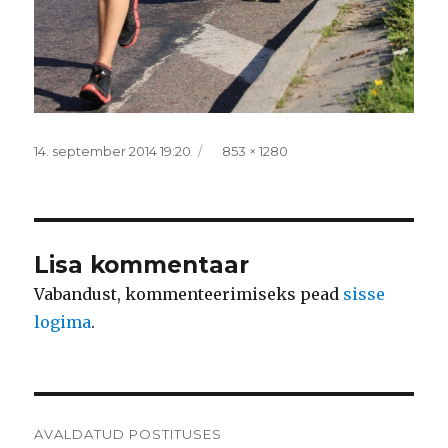
Postitatud
Täissuurus
14. september 2014 19:20
853 × 1280
Lisa kommentaar
Vabandust, kommenteerimiseks pead
sisse
logima
.
Navigeerimine
AVALDATUD POSTITUSES