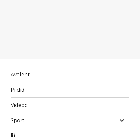
Avaleht
Pildid
Videod
laienda
Sport
alamme