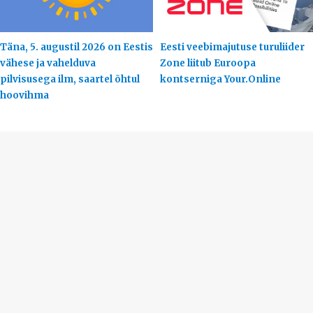
Täna, 5. augustil 2026 on Eestis
Eesti veebimajutuse turuliider
vähese ja vahelduva
Zone liitub Euroopa
pilvisusega ilm, saartel õhtul
kontserniga Your.Online
hoovihma