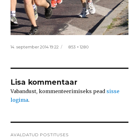
Postitatud
Täissuurus
14. september 2014 19:22
853 × 1280
Lisa kommentaar
Vabandust, kommenteerimiseks pead
sisse
logima
.
Navigeerimine
AVALDATUD POSTITUSES