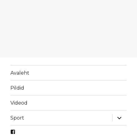
Avaleht
Pildid
Videod
laienda
Sport
alamme