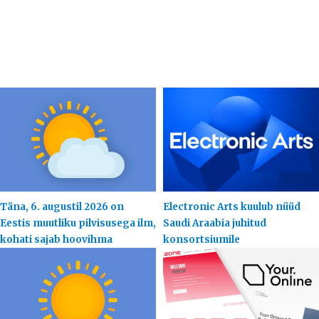
Täna, 6. augustil 2026 on
Electronic Arts kuulub nüüd
Eestis muutliku pilvisusega ilm,
Saudi Araabia juhitud
kohati sajab hoovihma
konsortsiumile