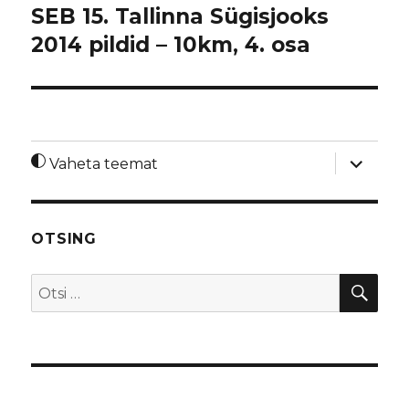
SEB 15. Tallinna Sügisjooks
2014 pildid – 10km, 4. osa
laienda
Vaheta teemat
alamme
OTSING
OTS
Otsi: