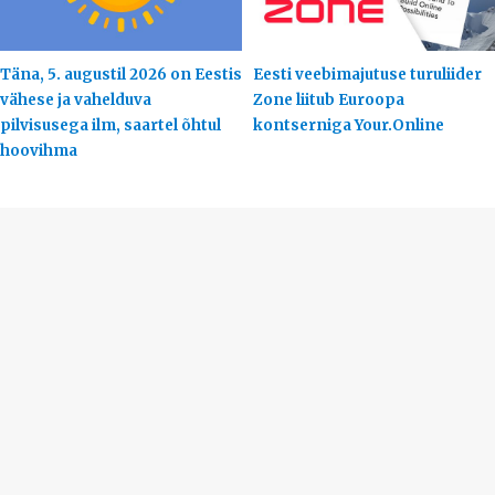
Täna, 5. augustil 2026 on Eestis
Eesti veebimajutuse turuliider
vähese ja vahelduva
Zone liitub Euroopa
pilvisusega ilm, saartel õhtul
kontserniga Your.Online
hoovihma