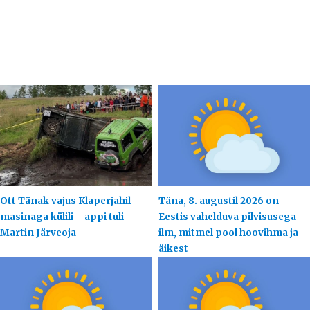
Ott Tänak vajus Klaperjahil
Täna, 8. augustil 2026 on
masinaga külili – appi tuli
Eestis vahelduva pilvisusega
Martin Järveoja
ilm, mitmel pool hoovihma ja
äikest