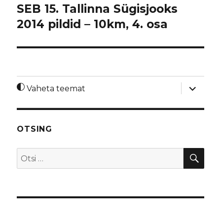
SEB 15. Tallinna Sügisjooks
2014 pildid – 10km, 4. osa
laienda
Vaheta teemat
alamme
OTSING
OTS
Otsi: