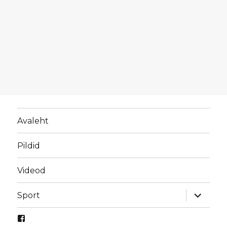
Avaleht
Pildid
Videod
laienda
Sport
alamme