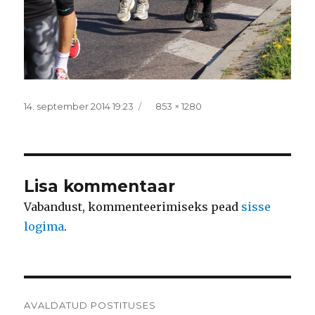
Postitatud
Täissuurus
14. september 2014 19:23
853 × 1280
Lisa kommentaar
Vabandust, kommenteerimiseks pead
sisse
logima
.
Navigeerimine
AVALDATUD POSTITUSES