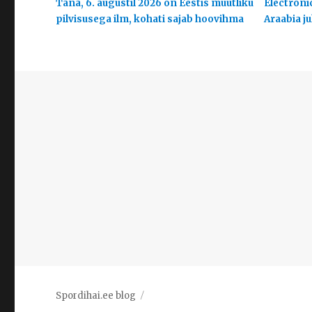
Täna, 6. augustil 2026 on Eestis muutliku
Electroni
pilvisusega ilm, kohati sajab hoovihma
Araabia j
Spordihai.ee blog