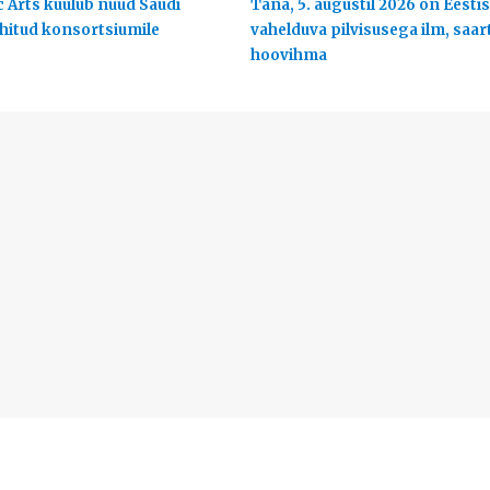
c Arts kuulub nüüd Saudi
Täna, 5. augustil 2026 on Eestis
uhitud konsortsiumile
vahelduva pilvisusega ilm, saart
hoovihma