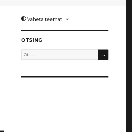
Vaheta teemat
OTSING
OTSI
Otsi: