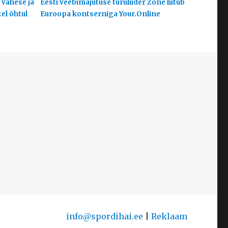
 vähese ja
Eesti veebimajutuse turuliider Zone liitub
el õhtul
Euroopa kontserniga Your.Online
info@spordihai.ee
|
Reklaam