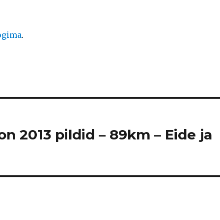
logima
.
n 2013 pildid – 89km – Eide ja