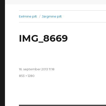
Eelmine pilt
Järgmine pilt
IMG_8669
Postitatud
16. september 2013 11:18
Täissuurus
853 × 1280