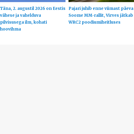
Täna, 2. augustil 2026 on Eestis
Pajari juhib enne viimast päeva
vähese ja vahelduva
Soome MM-rallit, Virves jätkab
pilvisusega ilm, kohati
WRC2 poodiumiheitluses
hoovihma