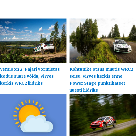
Versioon 2: Pajari vormistas
Kohtunike otsus muutis WRC2
kodus suure võidu, Virves
seisu: Virves kerkis enne
kerkis WRC2 liidriks
Power Stage punktikatset
uuesti liidriks