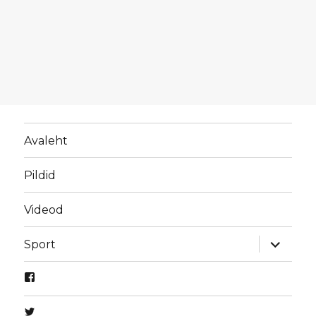
Avaleht
Pildid
Videod
laienda
Sport
alamme