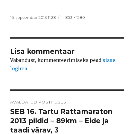
Postitatud
Täissuurus
16. september 2013 11:28
853 × 1280
Lisa kommentaar
Vabandust, kommenteerimiseks pead
sisse
logima
.
Navigeerimine
AVALDATUD POSTITUSES
SEB 16. Tartu Rattamaraton
2013 pildid – 89km – Eide ja
taadi värav, 3