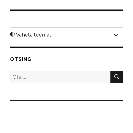
laienda
Vaheta teemat
alamme
OTSING
OTS
Otsi: