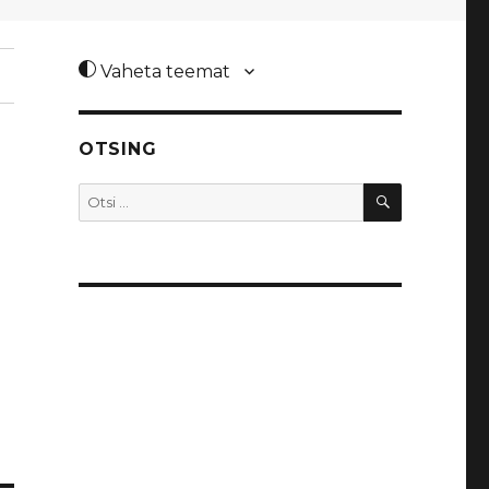
Vaheta teemat
OTSING
OTSI
Otsi: