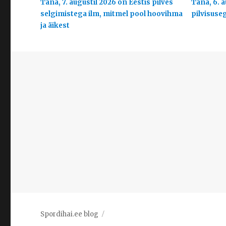
Täna, 7. augustil 2026 on Eestis pilves
Täna, 6. a
selgimistega ilm, mitmel pool hoovihma
pilvisuse
ja äikest
Spordihai.ee blog