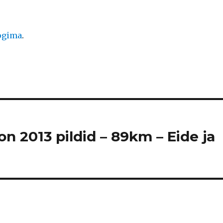
logima
.
n 2013 pildid – 89km – Eide ja