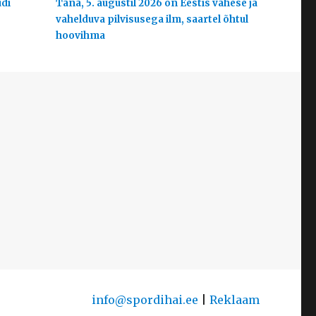
udi
Täna, 5. augustil 2026 on Eestis vähese ja
vahelduva pilvisusega ilm, saartel õhtul
hoovihma
info@spordihai.ee
|
Reklaam