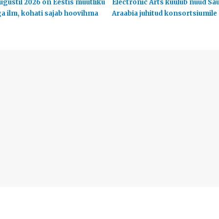
ugustil 2026 on Eestis muutliku
Electronic Arts kuulub nüüd Sa
ga ilm, kohati sajab hoovihma
Araabia juhitud konsortsiumile