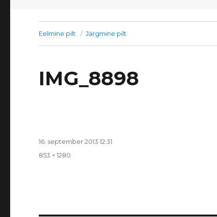
Eelmine pilt
Järgmine pilt
IMG_8898
Postitatud
16. september 2013 12:31
Täissuurus
853 × 1280