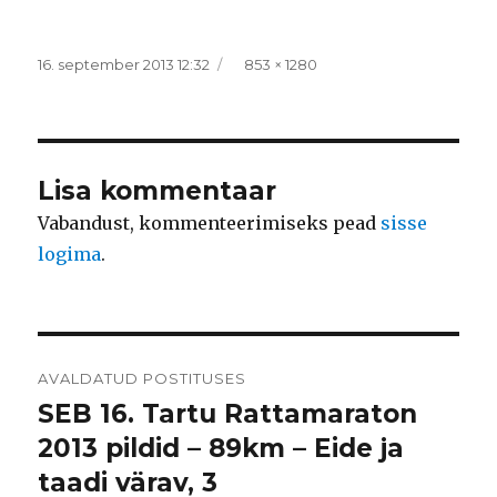
Postitatud
Täissuurus
16. september 2013 12:32
853 × 1280
Lisa kommentaar
Vabandust, kommenteerimiseks pead
sisse
logima
.
Navigeerimine
AVALDATUD POSTITUSES
SEB 16. Tartu Rattamaraton
2013 pildid – 89km – Eide ja
taadi värav, 3