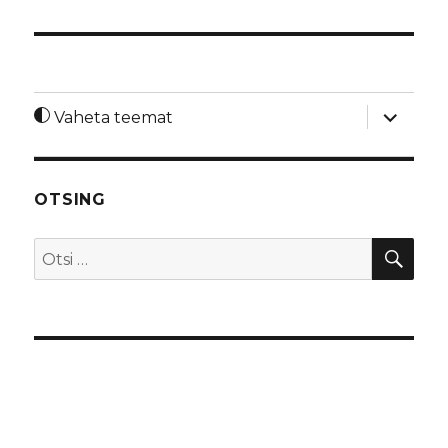
laienda
Vaheta teemat
alamme
OTSING
OTS
Otsi: