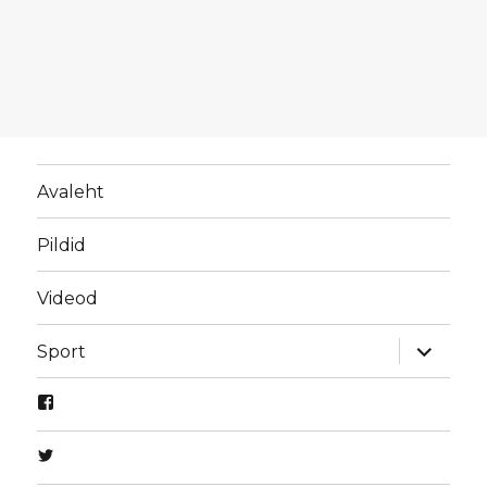
Avaleht
Pildid
Videod
laienda
Sport
alamme