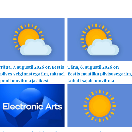
Täna, 7. augustil 2026 on Eestis
Täna, 6. augustil 2026 on
pilves selgimistega ilm, mitmel
Eestis muutliku pilvisusega ilm,
pool hoovihma ja äikest
kohati sajab hoovihma