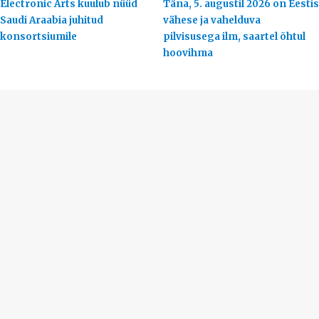
Electronic Arts kuulub nüüd
Täna, 5. augustil 2026 on Eestis
Saudi Araabia juhitud
vähese ja vahelduva
konsortsiumile
pilvisusega ilm, saartel õhtul
hoovihma