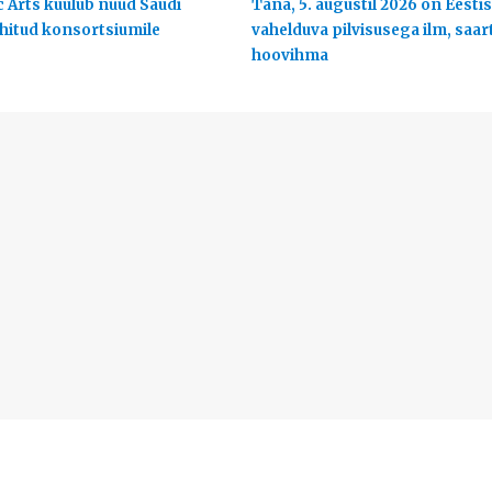
c Arts kuulub nüüd Saudi
Täna, 5. augustil 2026 on Eestis
uhitud konsortsiumile
vahelduva pilvisusega ilm, saart
hoovihma