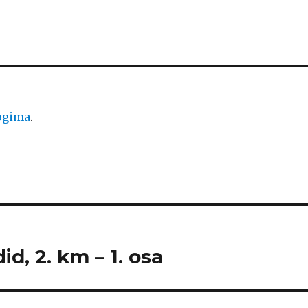
logima
.
id, 2. km – 1. osa