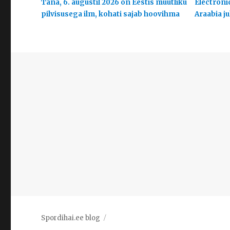
Täna, 6. augustil 2026 on Eestis muutliku
Electroni
pilvisusega ilm, kohati sajab hoovihma
Araabia j
Spordihai.ee blog