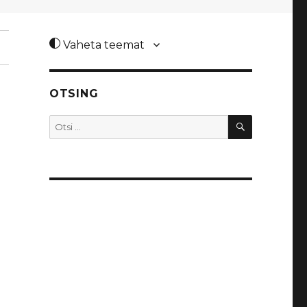
Vaheta teemat
OTSING
OTSI
Otsi: