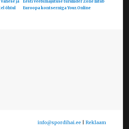
 vähese ja
Eesti veebimajutuse turuliider Zone liitub
el õhtul
Euroopa kontserniga Your.Online
info@spordihai.ee
|
Reklaam