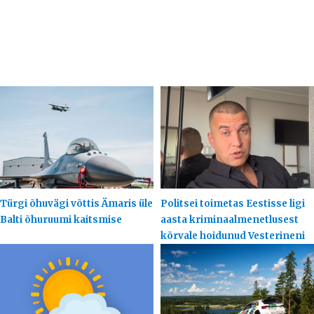
Türgi õhuvägi võttis Ämaris üle
Politsei toimetas Eestisse ligi
Balti õhuruumi kaitsmise
aasta kriminaalmenetlusest
kõrvale hoidunud Vesterineni