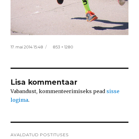
Postitatud
Täissuurus
17. mai 2014 15:48
853 × 1280
Lisa kommentaar
Vabandust, kommenteerimiseks pead
sisse
logima
.
Navigeerimine
AVALDATUD POSTITUSES