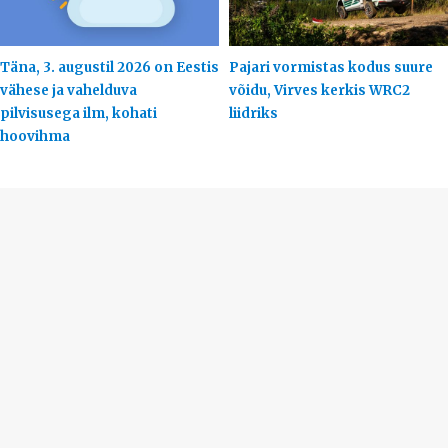
Täna, 3. augustil 2026 on Eestis
Pajari vormistas kodus suure
vähese ja vahelduva
võidu, Virves kerkis WRC2
pilvisusega ilm, kohati
liidriks
hoovihma