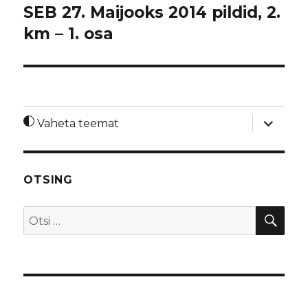
SEB 27. Maijooks 2014 pildid, 2.
km – 1. osa
laienda
Vaheta teemat
alamme
OTSING
OTS
Otsi: