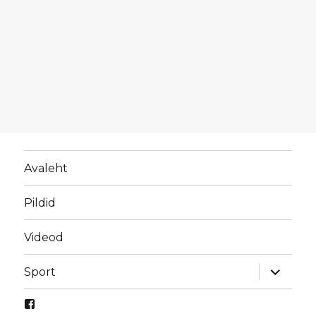
Avaleht
Pildid
Videod
laienda
Sport
alamme