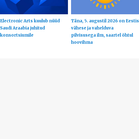
Electronic Arts kuulub nüüd
Täna, 5. augustil 2026 on Eestis
Saudi Araabia juhitud
vähese ja vahelduva
konsortsiumile
pilvisusega ilm, saartel õhtul
hoovihma