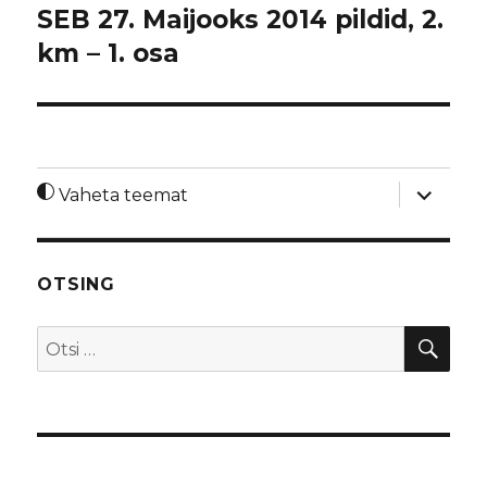
SEB 27. Maijooks 2014 pildid, 2.
km – 1. osa
laienda
Vaheta teemat
alamme
OTSING
OTS
Otsi: