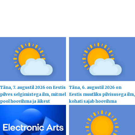
Täna, 7. augustil 2026 on Eestis
Täna, 6. augustil 2026 on
pilves selgimistega ilm, mitmel
Eestis muutliku pilvisusega ilm,
pool hoovihma ja äikest
kohati sajab hoovihma