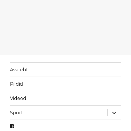
Avaleht
Pildid
Videod
laienda
Sport
alamme