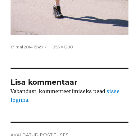
Postitatud
Täissuurus
17. mai 2014 15:49
853 × 1280
Lisa kommentaar
Vabandust, kommenteerimiseks pead
sisse
logima
.
Navigeerimine
AVALDATUD POSTITUSES