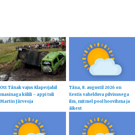
Ott Tänak vajus Klaperjahil
Täna, 8. augustil 2026 on
masinaga külili – appi tuli
Eestis vahelduva pilvisusega
Martin Järveoja
ilm, mitmel pool hoovihma ja
äikest