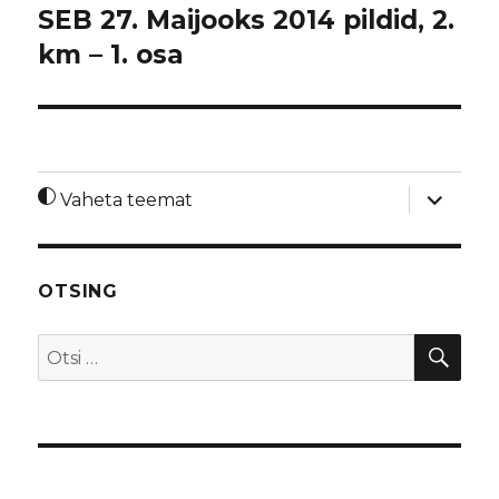
SEB 27. Maijooks 2014 pildid, 2.
km – 1. osa
laienda
Vaheta teemat
alamme
OTSING
OTS
Otsi: