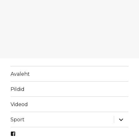
Avaleht
Pildid
Videod
laienda
Sport
alamme