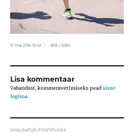
Postitatud
Täissuurus
17. mai 2014 15:49
853 × 1280
Lisa kommentaar
Vabandust, kommenteerimiseks pead
sisse
logima
.
Navigeerimine
AVALDATUD POSTITUSES