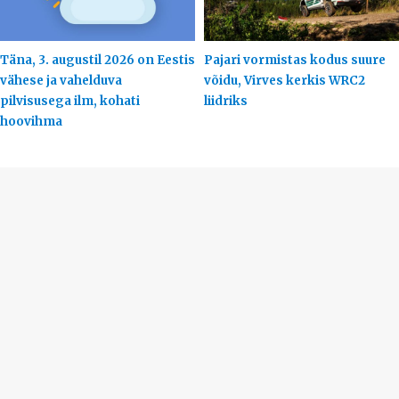
Täna, 3. augustil 2026 on Eestis
Pajari vormistas kodus suure
vähese ja vahelduva
võidu, Virves kerkis WRC2
pilvisusega ilm, kohati
liidriks
hoovihma