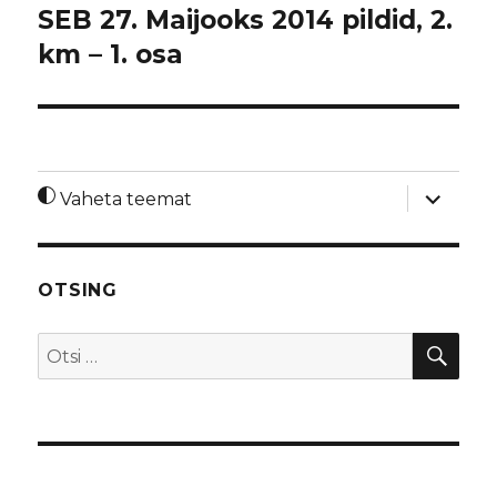
SEB 27. Maijooks 2014 pildid, 2.
km – 1. osa
laienda
Vaheta teemat
alamme
OTSING
OTS
Otsi: