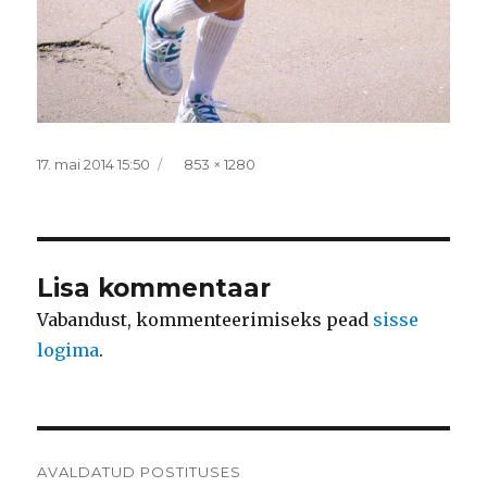
Postitatud
Täissuurus
17. mai 2014 15:50
853 × 1280
Lisa kommentaar
Vabandust, kommenteerimiseks pead
sisse
logima
.
Navigeerimine
AVALDATUD POSTITUSES