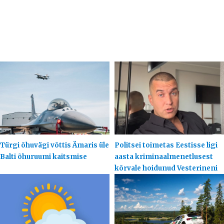
Türgi õhuvägi võttis Ämaris üle
Politsei toimetas Eestisse ligi
Balti õhuruumi kaitsmise
aasta kriminaalmenetlusest
kõrvale hoidunud Vesterineni