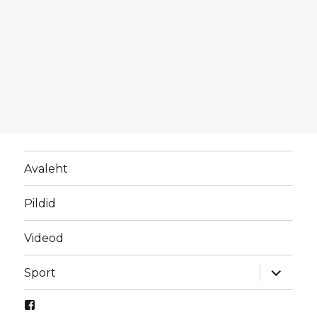
Avaleht
Pildid
Videod
laienda
Sport
alamme