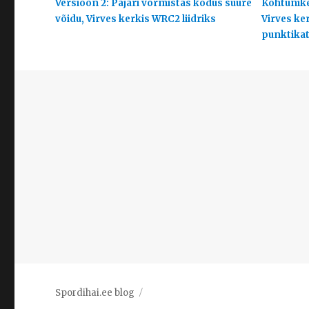
Versioon 2: Pajari vormistas kodus suure
Kohtunike
võidu, Virves kerkis WRC2 liidriks
Virves ke
punktikats
Spordihai.ee blog