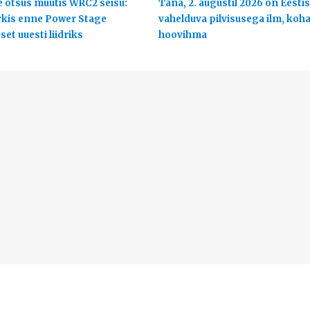
 otsus muutis WRC2 seisu:
Täna, 2. augustil 2026 on Eestis
rkis enne Power Stage
vahelduva pilvisusega ilm, koha
et uuesti liidriks
hoovihma