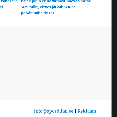
 vähese ja
Pajari juhib enne viimast päeva Soome
ti
MM-rallit, Virves jätkab WRC2
poodiumiheitluses
info@spordihai.ee
|
Reklaam