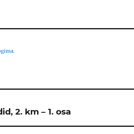
logima
.
id, 2. km – 1. osa