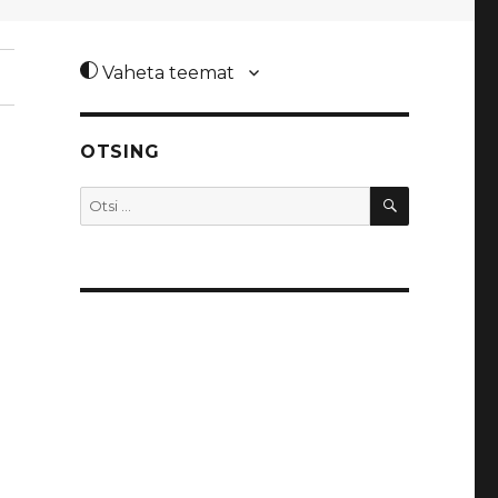
Vaheta teemat
OTSING
OTSI
Otsi: