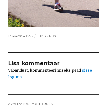
Postitatud
Täissuurus
17. mai 2014 15:53
853 × 1280
Lisa kommentaar
Vabandust, kommenteerimiseks pead
sisse
logima
.
Navigeerimine
AVALDATUD POSTITUSES