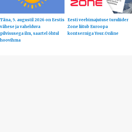
Täna, 5. augustil 2026 on Eestis
Eesti veebimajutuse turuliider
vähese ja vahelduva
Zone liitub Euroopa
pilvisusega ilm, saartel õhtul
kontserniga Your.Online
hoovihma