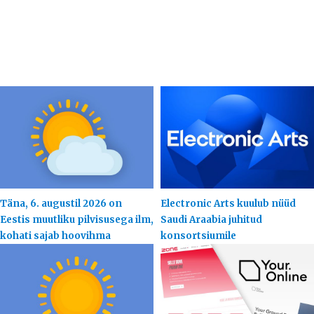
Täna, 6. augustil 2026 on
Electronic Arts kuulub nüüd
Eestis muutliku pilvisusega ilm,
Saudi Araabia juhitud
kohati sajab hoovihma
konsortsiumile