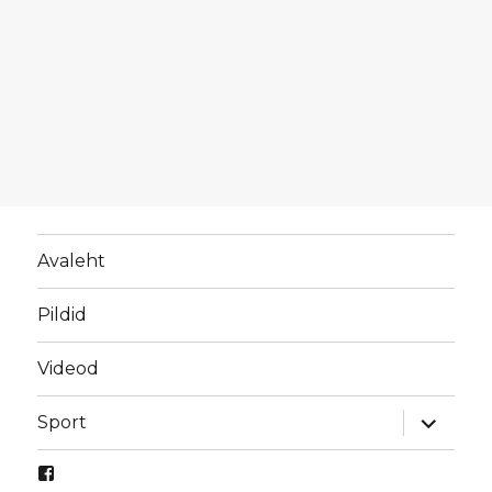
Avaleht
Pildid
Videod
laienda
Sport
alamme