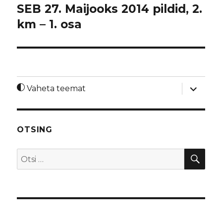
SEB 27. Maijooks 2014 pildid, 2.
km – 1. osa
laienda
Vaheta teemat
alamme
OTSING
OTS
Otsi: