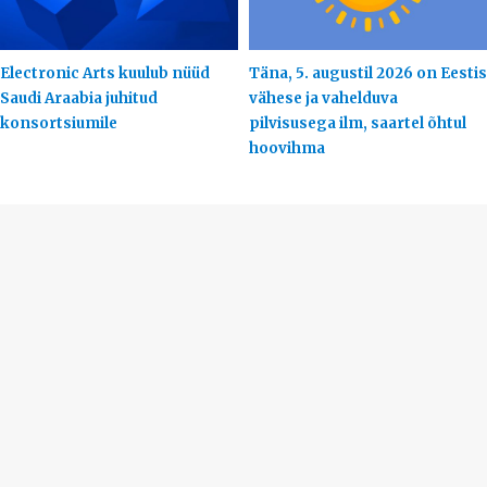
Electronic Arts kuulub nüüd
Täna, 5. augustil 2026 on Eestis
Saudi Araabia juhitud
vähese ja vahelduva
konsortsiumile
pilvisusega ilm, saartel õhtul
hoovihma