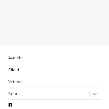
Avaleht
Pildid
Videod
laienda
Sport
alamme