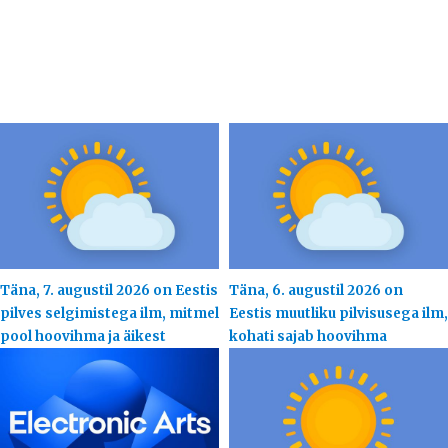
Täna, 7. augustil 2026 on Eestis
Täna, 6. augustil 2026 on
pilves selgimistega ilm, mitmel
Eestis muutliku pilvisusega ilm,
pool hoovihma ja äikest
kohati sajab hoovihma