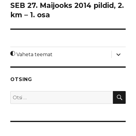
SEB 27. Maijooks 2014 pildid, 2.
km – 1. osa
laienda
Vaheta teemat
alamme
OTSING
OTS
Otsi: