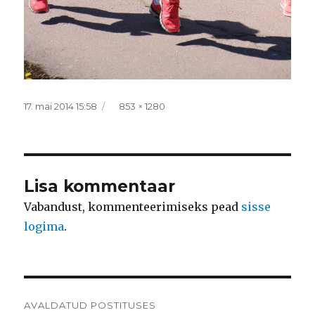
Postitatud
Täissuurus
17. mai 2014 15:58
853 × 1280
Lisa kommentaar
Vabandust, kommenteerimiseks pead
sisse
logima
.
Navigeerimine
AVALDATUD POSTITUSES