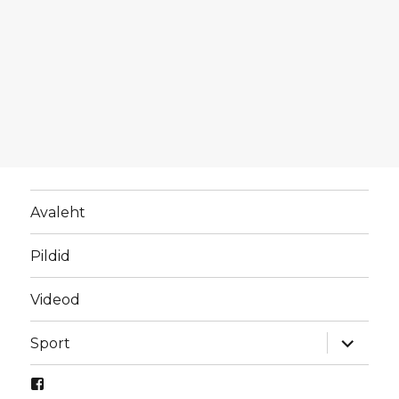
Avaleht
Pildid
Videod
laienda
Sport
alamme