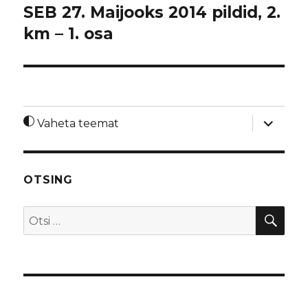
SEB 27. Maijooks 2014 pildid, 2.
km – 1. osa
laienda
Vaheta teemat
alamme
OTSING
OTS
Otsi: