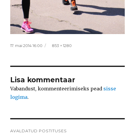
Postitatud
Täissuurus
17. mai 2014 16:00
853 × 1280
Lisa kommentaar
Vabandust, kommenteerimiseks pead
sisse
logima
.
Navigeerimine
AVALDATUD POSTITUSES