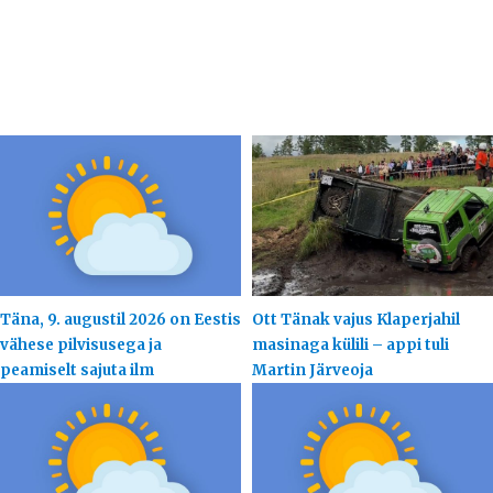
Täna, 9. augustil 2026 on Eestis
Ott Tänak vajus Klaperjahil
vähese pilvisusega ja
masinaga külili – appi tuli
peamiselt sajuta ilm
Martin Järveoja