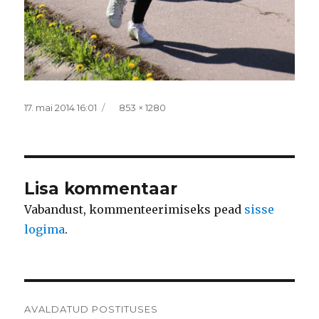
Postitatud
Täissuurus
17. mai 2014 16:01
853 × 1280
Lisa kommentaar
Vabandust, kommenteerimiseks pead
sisse
logima
.
Navigeerimine
AVALDATUD POSTITUSES