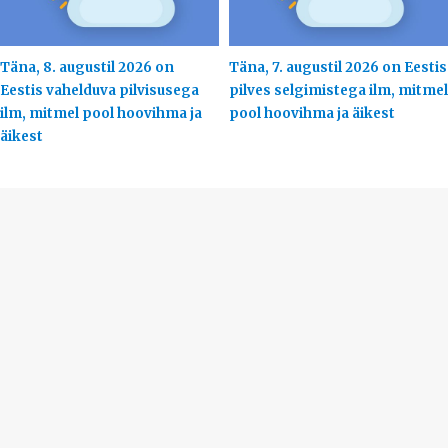
Täna, 8. augustil 2026 on
Täna, 7. augustil 2026 on Eestis
Eestis vahelduva pilvisusega
pilves selgimistega ilm, mitmel
ilm, mitmel pool hoovihma ja
pool hoovihma ja äikest
äikest