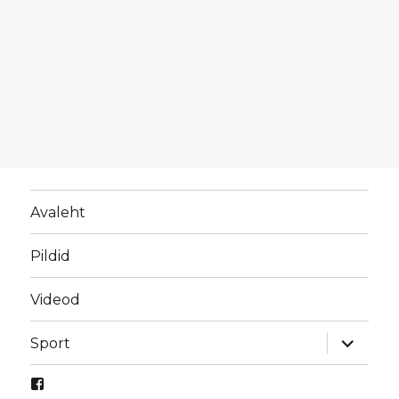
Avaleht
Pildid
Videod
laienda
Sport
alamme