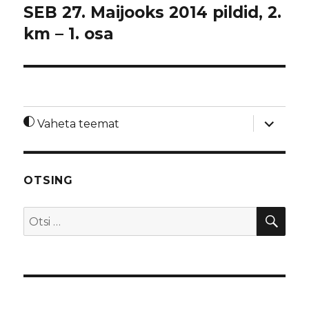
SEB 27. Maijooks 2014 pildid, 2.
km – 1. osa
laienda
Vaheta teemat
alamme
OTSING
OTS
Otsi: