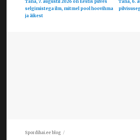
Täna, 7. augustil 2026 on Eestis pilves
Täna, 6. a
selgimistega ilm, mitmel pool hoovihma
pilvisuse
ja äikest
Spordihai.ee blog