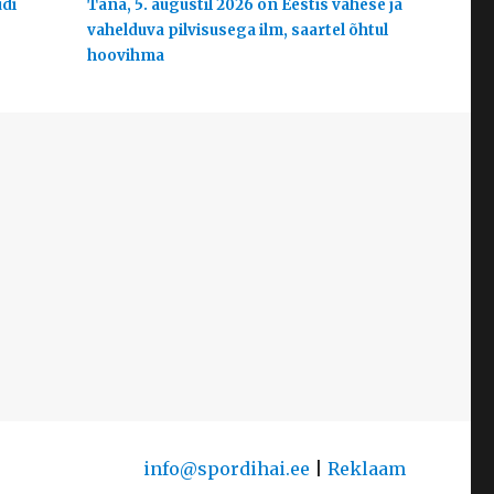
udi
Täna, 5. augustil 2026 on Eestis vähese ja
vahelduva pilvisusega ilm, saartel õhtul
hoovihma
info@spordihai.ee
|
Reklaam