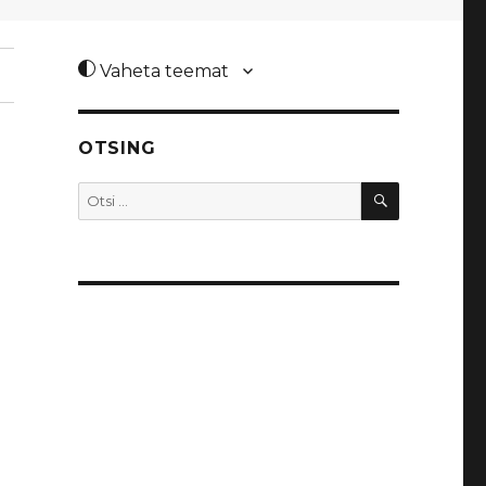
Vaheta teemat
OTSING
OTSI
Otsi: