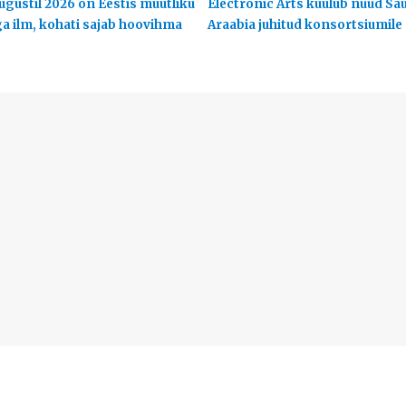
ugustil 2026 on Eestis muutliku
Electronic Arts kuulub nüüd Sa
ga ilm, kohati sajab hoovihma
Araabia juhitud konsortsiumile