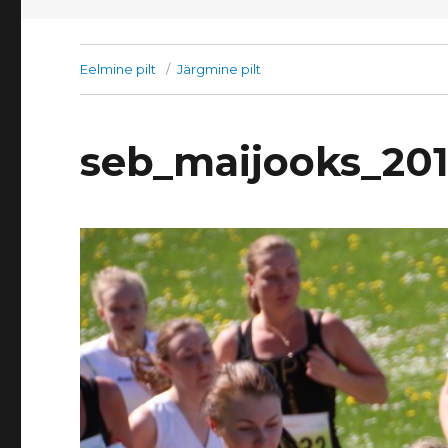
Eelmine pilt
Järgmine pilt
seb_maijooks_20