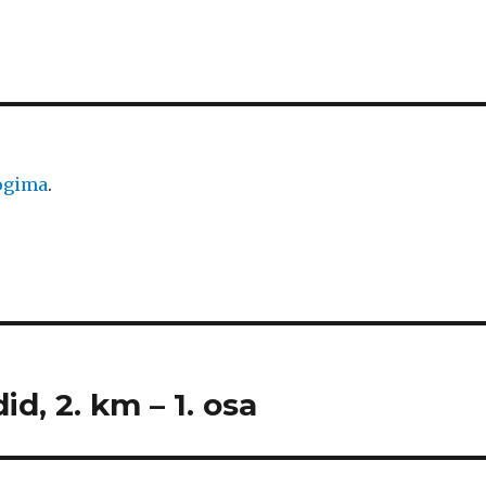
logima
.
id, 2. km – 1. osa