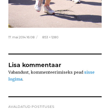
Postitatud
Täissuurus
17. mai 2014 16:08
853 × 1280
Lisa kommentaar
Vabandust, kommenteerimiseks pead
sisse
logima
.
Navigeerimine
AVALDATUD POSTITUSES