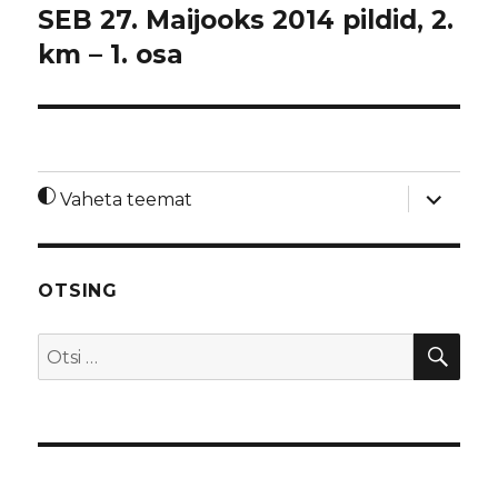
SEB 27. Maijooks 2014 pildid, 2.
km – 1. osa
laienda
Vaheta teemat
alamme
OTSING
OTS
Otsi: