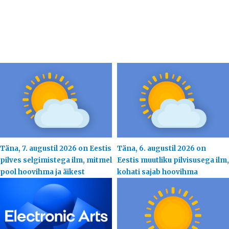
Täna, 7. augustil 2026 on Eestis
Täna, 6. augustil 2026 on
pilves selgimistega ilm, mitmel
Eestis muutliku pilvisusega ilm,
pool hoovihma ja äikest
kohati sajab hoovihma