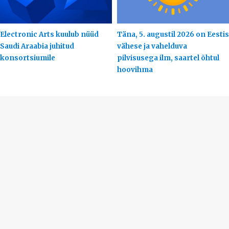
Electronic Arts kuulub nüüd
Täna, 5. augustil 2026 on Eestis
Saudi Araabia juhitud
vähese ja vahelduva
konsortsiumile
pilvisusega ilm, saartel õhtul
hoovihma