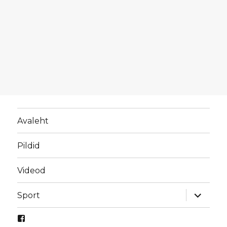
Avaleht
Pildid
Videod
laienda
Sport
alamme