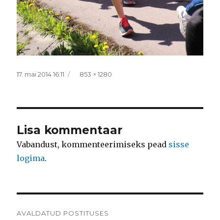
Postitatud
Täissuurus
17. mai 2014 16:11
853 × 1280
Lisa kommentaar
Vabandust, kommenteerimiseks pead
sisse
logima
.
Navigeerimine
AVALDATUD POSTITUSES