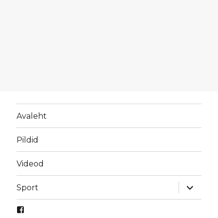
Avaleht
Pildid
Videod
laienda
Sport
alamme