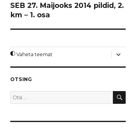
SEB 27. Maijooks 2014 pildid, 2.
km – 1. osa
laienda
Vaheta teemat
alamme
OTSING
OTS
Otsi: