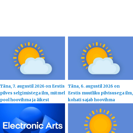
Täna, 7. augustil 2026 on Eestis
Täna, 6. augustil 2026 on
pilves selgimistega ilm, mitmel
Eestis muutliku pilvisusega ilm,
pool hoovihma ja äikest
kohati sajab hoovihma