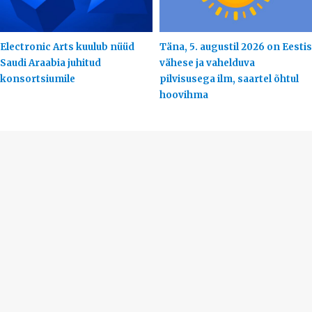
Electronic Arts kuulub nüüd
Täna, 5. augustil 2026 on Eestis
Saudi Araabia juhitud
vähese ja vahelduva
konsortsiumile
pilvisusega ilm, saartel õhtul
hoovihma