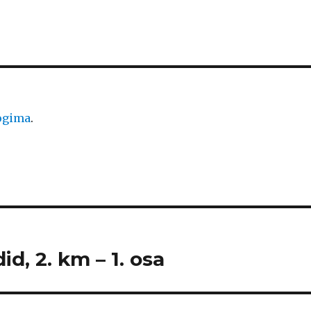
logima
.
id, 2. km – 1. osa