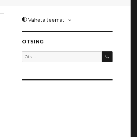
Vaheta teemat
OTSING
OTSI
Otsi: