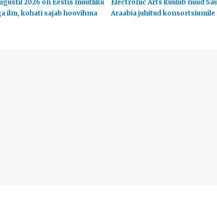
ugustil 2026 on Eestis muutliku
Electronic Arts kuulub nüüd Sa
ga ilm, kohati sajab hoovihma
Araabia juhitud konsortsiumile