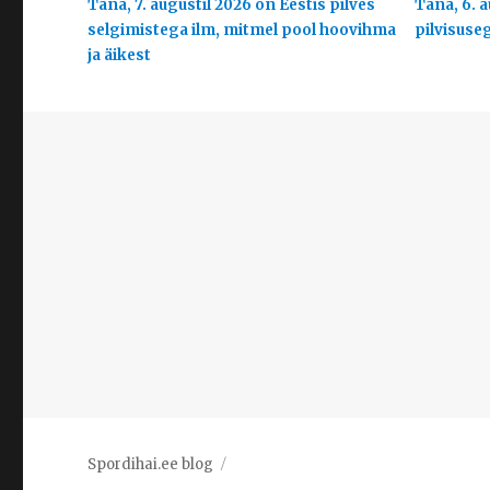
Täna, 7. augustil 2026 on Eestis pilves
Täna, 6. a
selgimistega ilm, mitmel pool hoovihma
pilvisuse
ja äikest
Spordihai.ee blog