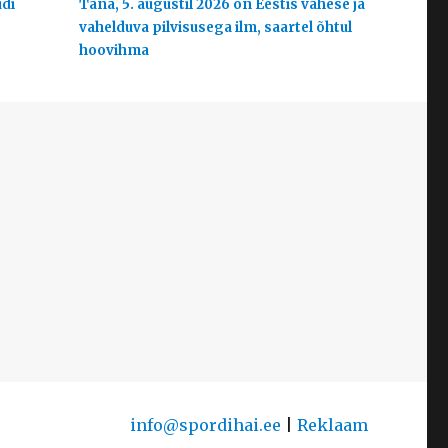
udi
Täna, 5. augustil 2026 on Eestis vähese ja
vahelduva pilvisusega ilm, saartel õhtul
hoovihma
info@spordihai.ee
|
Reklaam