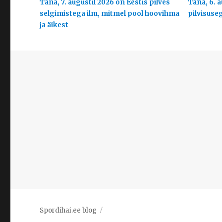
Täna, 7. augustil 2026 on Eestis pilves
Täna, 6. a
selgimistega ilm, mitmel pool hoovihma
pilvisuse
ja äikest
Spordihai.ee blog