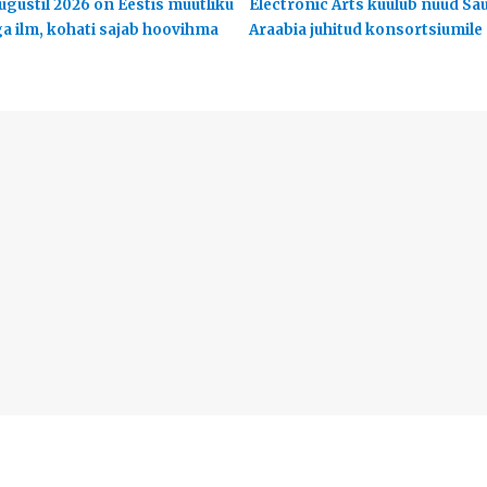
ugustil 2026 on Eestis muutliku
Electronic Arts kuulub nüüd Sa
ga ilm, kohati sajab hoovihma
Araabia juhitud konsortsiumile