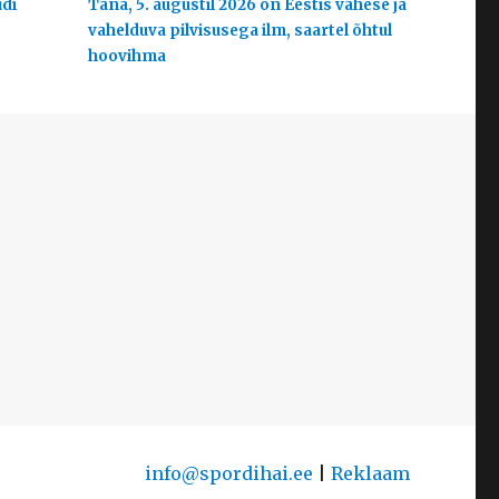
udi
Täna, 5. augustil 2026 on Eestis vähese ja
vahelduva pilvisusega ilm, saartel õhtul
hoovihma
info@spordihai.ee
|
Reklaam