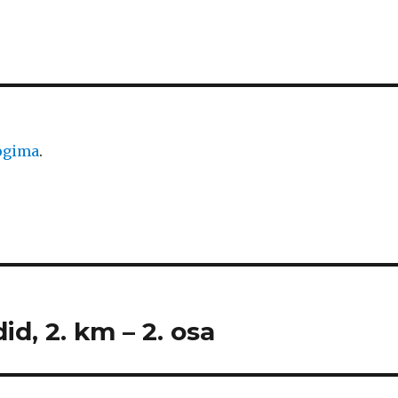
logima
.
id, 2. km – 2. osa