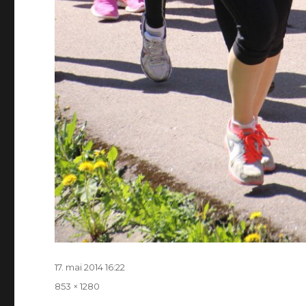
Postitatud
17. mai 2014 16:22
Täissuurus
853 × 1280