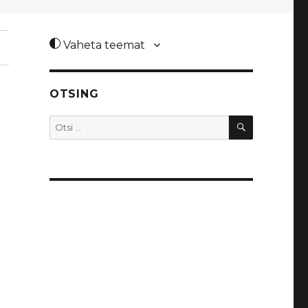
Vaheta teemat
OTSING
OTSI
Otsi: