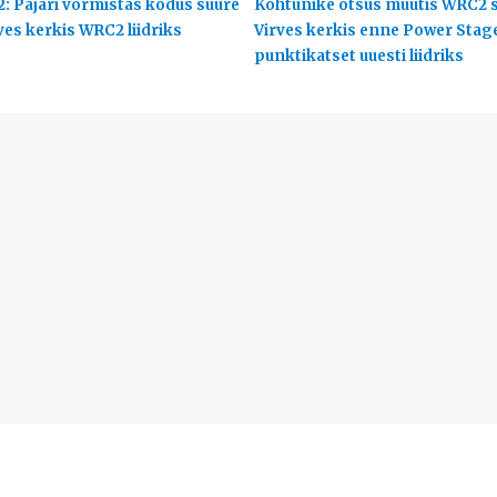
2: Pajari vormistas kodus suure
Kohtunike otsus muutis WRC2 s
ves kerkis WRC2 liidriks
Virves kerkis enne Power Stag
punktikatset uuesti liidriks