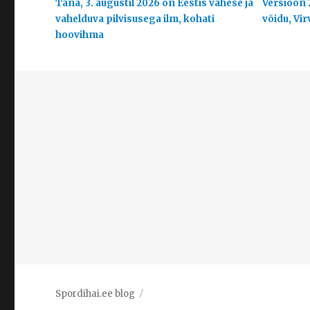
Täna, 3. augustil 2026 on Eestis vähese ja
Versioon 
vahelduva pilvisusega ilm, kohati
võidu, Vir
hoovihma
Spordihai.ee blog