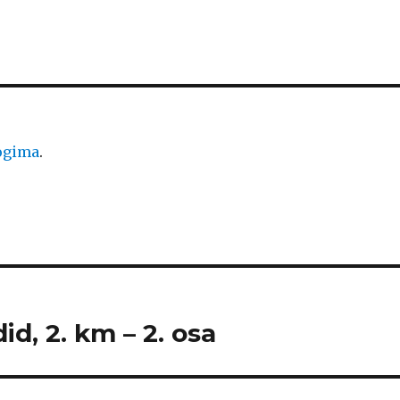
logima
.
id, 2. km – 2. osa