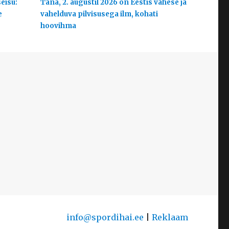
eisu:
Täna, 2. augustil 2026 on Eestis vähese ja
e
vahelduva pilvisusega ilm, kohati
hoovihma
info@spordihai.ee
|
Reklaam