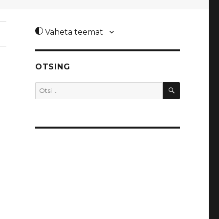
Vaheta teemat
OTSING
OTSI
Otsi: