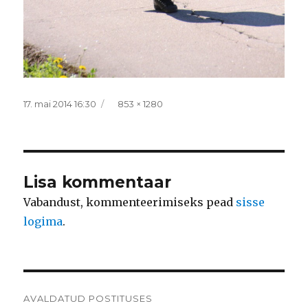
Postitatud
Täissuurus
17. mai 2014 16:30
853 × 1280
Lisa kommentaar
Vabandust, kommenteerimiseks pead
sisse
logima
.
Navigeerimine
AVALDATUD POSTITUSES