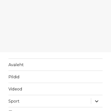
Avaleht
Pildid
Videod
laienda
Sport
alamme