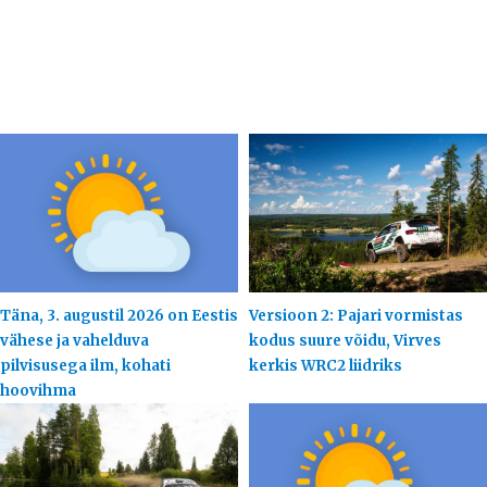
Täna, 3. augustil 2026 on Eestis
Versioon 2: Pajari vormistas
vähese ja vahelduva
kodus suure võidu, Virves
pilvisusega ilm, kohati
kerkis WRC2 liidriks
hoovihma