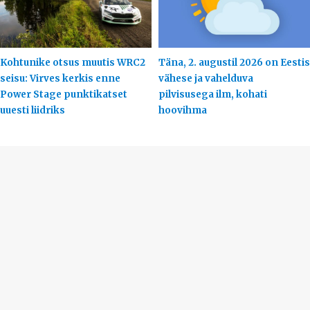
Kohtunike otsus muutis WRC2
Täna, 2. augustil 2026 on Eestis
seisu: Virves kerkis enne
vähese ja vahelduva
Power Stage punktikatset
pilvisusega ilm, kohati
uuesti liidriks
hoovihma