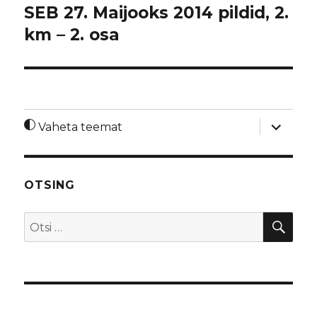
SEB 27. Maijooks 2014 pildid, 2.
km – 2. osa
laienda
Vaheta teemat
alamme
OTSING
OTS
Otsi: