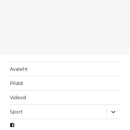
Avaleht
Pildid
Videod
laienda
Sport
alamme