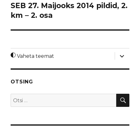
SEB 27. Maijooks 2014 pildid, 2.
km – 2. osa
laienda
Vaheta teemat
alamme
OTSING
OTS
Otsi: