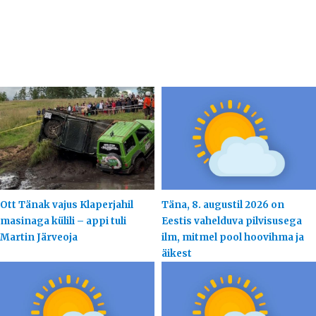
Ott Tänak vajus Klaperjahil
Täna, 8. augustil 2026 on
masinaga külili – appi tuli
Eestis vahelduva pilvisusega
Martin Järveoja
ilm, mitmel pool hoovihma ja
äikest