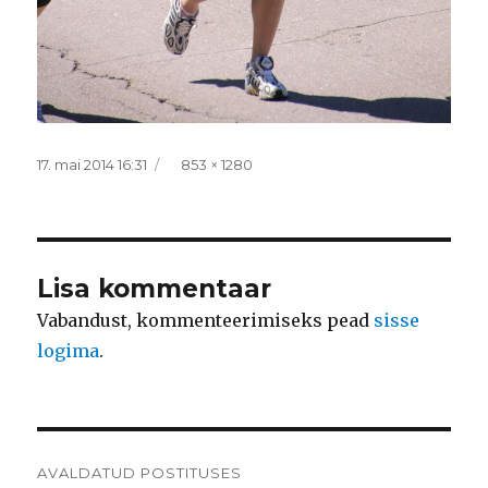
Postitatud
Täissuurus
17. mai 2014 16:31
853 × 1280
Lisa kommentaar
Vabandust, kommenteerimiseks pead
sisse
logima
.
Navigeerimine
AVALDATUD POSTITUSES