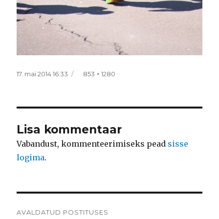
Postitatud
Täissuurus
17. mai 2014 16:33
853 × 1280
Lisa kommentaar
Vabandust, kommenteerimiseks pead
sisse
logima
.
Navigeerimine
AVALDATUD POSTITUSES