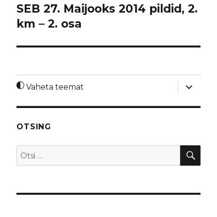
SEB 27. Maijooks 2014 pildid, 2.
km – 2. osa
laienda
Vaheta teemat
alamme
OTSING
OTS
Otsi: