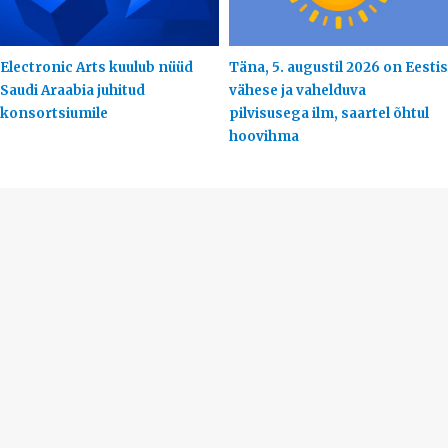
Electronic Arts kuulub nüüd
Täna, 5. augustil 2026 on Eestis
Saudi Araabia juhitud
vähese ja vahelduva
konsortsiumile
pilvisusega ilm, saartel õhtul
hoovihma