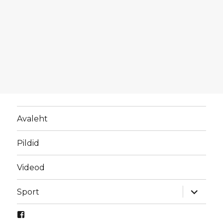
Avaleht
Pildid
Videod
laienda
Sport
alamme