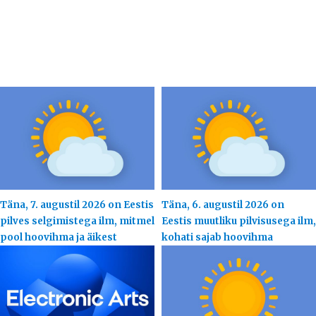
Täna, 7. augustil 2026 on Eestis
Täna, 6. augustil 2026 on
pilves selgimistega ilm, mitmel
Eestis muutliku pilvisusega ilm,
pool hoovihma ja äikest
kohati sajab hoovihma