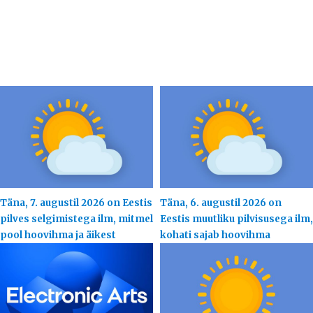
Täna, 7. augustil 2026 on Eestis
Täna, 6. augustil 2026 on
pilves selgimistega ilm, mitmel
Eestis muutliku pilvisusega ilm,
pool hoovihma ja äikest
kohati sajab hoovihma