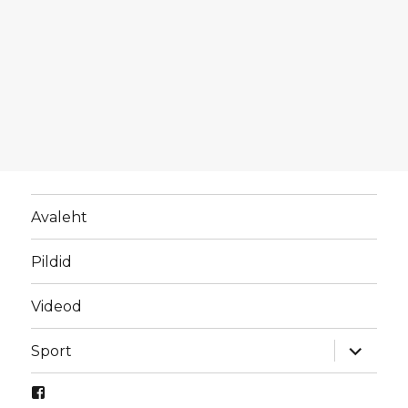
Avaleht
Pildid
Videod
laienda
Sport
alamme