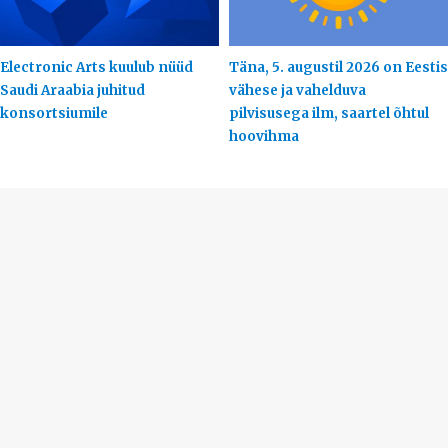
Electronic Arts kuulub nüüd
Täna, 5. augustil 2026 on Eestis
Saudi Araabia juhitud
vähese ja vahelduva
konsortsiumile
pilvisusega ilm, saartel õhtul
hoovihma