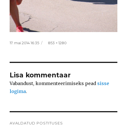
Postitatud
Täissuurus
17. mai 2014 16:35
853 × 1280
Lisa kommentaar
Vabandust, kommenteerimiseks pead
sisse
logima
.
Navigeerimine
AVALDATUD POSTITUSES