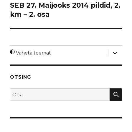
SEB 27. Maijooks 2014 pildid, 2.
km – 2. osa
laienda
Vaheta teemat
alamme
OTSING
OTS
Otsi: