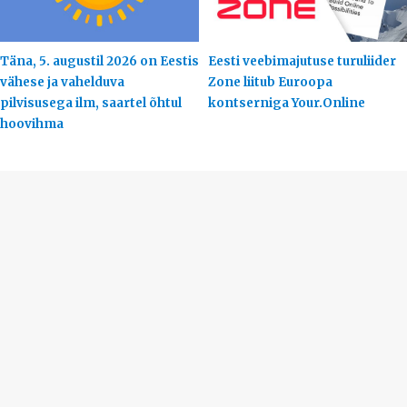
Täna, 5. augustil 2026 on Eestis
Eesti veebimajutuse turuliider
vähese ja vahelduva
Zone liitub Euroopa
pilvisusega ilm, saartel õhtul
kontserniga Your.Online
hoovihma