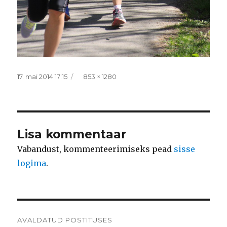
Postitatud
Täissuurus
17. mai 2014 17:15
853 × 1280
Lisa kommentaar
Vabandust, kommenteerimiseks pead
sisse
logima
.
Navigeerimine
AVALDATUD POSTITUSES