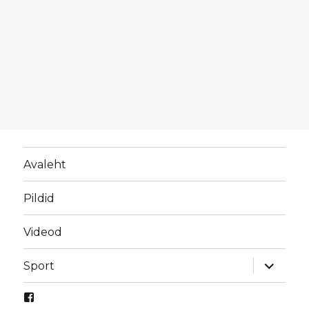
Avaleht
Pildid
Videod
laienda
Sport
alamme