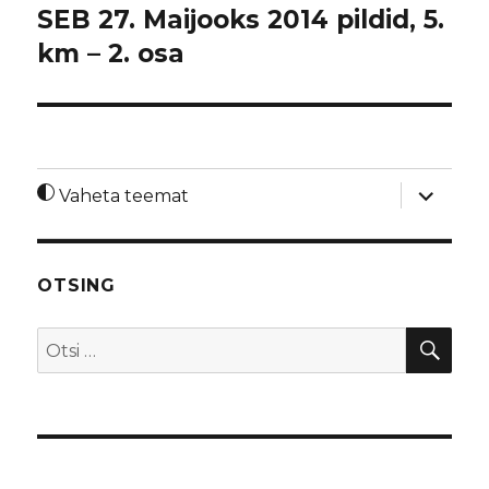
SEB 27. Maijooks 2014 pildid, 5.
km – 2. osa
laienda
Vaheta teemat
alamme
OTSING
OTS
Otsi: