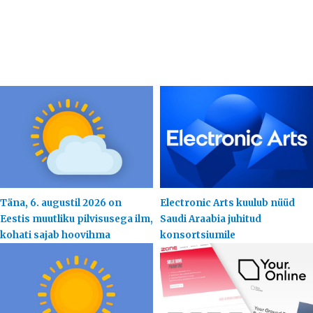
Täna, 6. augustil 2026 on
Electronic Arts kuulub nüüd
Eestis muutliku pilvisusega ilm,
Saudi Araabia juhitud
kohati sajab hoovihma
konsortsiumile