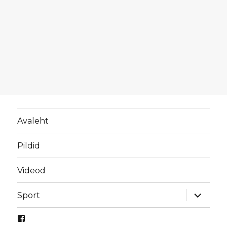
Avaleht
Pildid
Videod
laienda
Sport
alamme