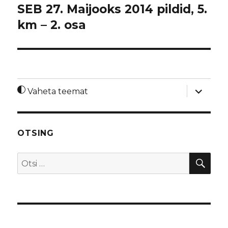
SEB 27. Maijooks 2014 pildid, 5.
km – 2. osa
laienda
Vaheta teemat
alamme
OTSING
OTS
Otsi: