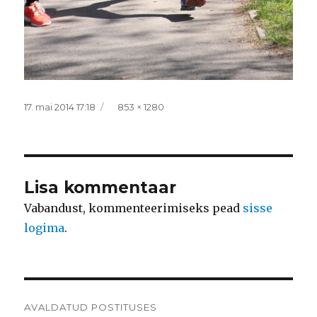
Postitatud
Täissuurus
17. mai 2014 17:18
853 × 1280
Lisa kommentaar
Vabandust, kommenteerimiseks pead
sisse
logima
.
Navigeerimine
AVALDATUD POSTITUSES