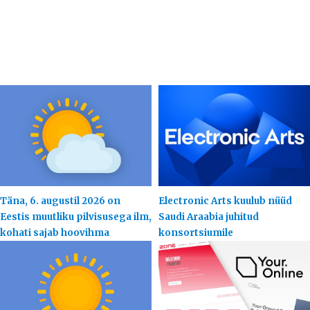
Täna, 6. augustil 2026 on
Electronic Arts kuulub nüüd
Eestis muutliku pilvisusega ilm,
Saudi Araabia juhitud
kohati sajab hoovihma
konsortsiumile