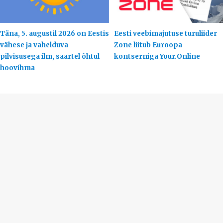
Täna, 5. augustil 2026 on Eestis
Eesti veebimajutuse turuliider
vähese ja vahelduva
Zone liitub Euroopa
pilvisusega ilm, saartel õhtul
kontserniga Your.Online
hoovihma