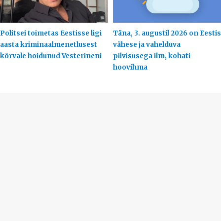
Politsei toimetas Eestisse ligi
Täna, 3. augustil 2026 on Eestis
aasta kriminaalmenetlusest
vähese ja vahelduva
kõrvale hoidunud Vesterineni
pilvisusega ilm, kohati
hoovihma