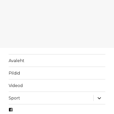
Avaleht
Pildid
Videod
laienda
Sport
alamme