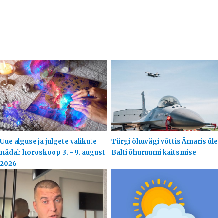
Uue alguse ja julgete valikute
Türgi õhuvägi võttis Ämaris üle
nädal: horoskoop 3. - 9. august
Balti õhuruumi kaitsmise
2026