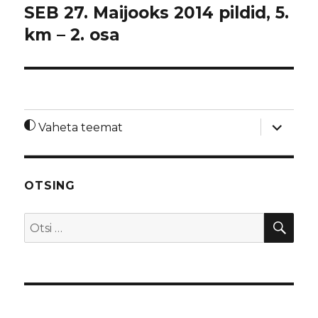
SEB 27. Maijooks 2014 pildid, 5.
km – 2. osa
laienda
Vaheta teemat
alamme
OTSING
OTS
Otsi: