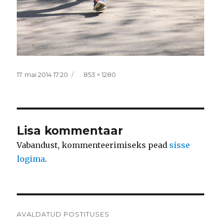
Postitatud
Täissuurus
17. mai 2014 17:20
853 × 1280
Lisa kommentaar
Vabandust, kommenteerimiseks pead
sisse
logima
.
Navigeerimine
AVALDATUD POSTITUSES