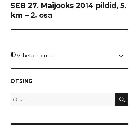
SEB 27. Maijooks 2014 pildid, 5.
km – 2. osa
laienda
Vaheta teemat
alamme
OTSING
OTS
Otsi: