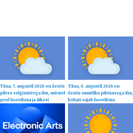
Täna, 7. augustil 2026 on Eestis
Täna, 6. augustil 2026 on
pilves selgimistega ilm, mitmel
Eestis muutliku pilvisusega ilm,
pool hoovihma ja äikest
kohati sajab hoovihma