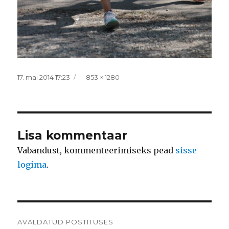
Postitatud
Täissuurus
17. mai 2014 17:23
853 × 1280
Lisa kommentaar
Vabandust, kommenteerimiseks pead
sisse
logima
.
Navigeerimine
AVALDATUD POSTITUSES