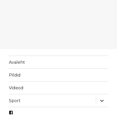
Avaleht
Pildid
Videod
laienda
Sport
alamme