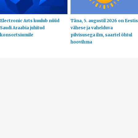
Electronic Arts kuulub nüüd
Täna, 5. augustil 2026 on Eestis
Saudi Araabia juhitud
vähese ja vahelduva
konsortsiumile
pilvisusega ilm, saartel õhtul
hoovihma