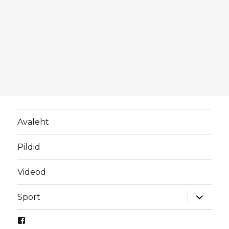
Avaleht
Pildid
Videod
laienda
Sport
alamme