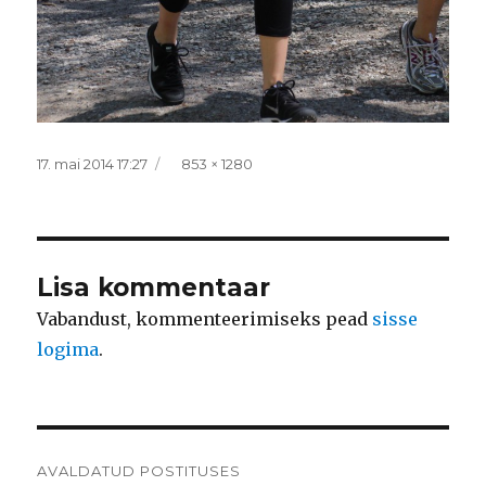
Postitatud
Täissuurus
17. mai 2014 17:27
853 × 1280
Lisa kommentaar
Vabandust, kommenteerimiseks pead
sisse
logima
.
Navigeerimine
AVALDATUD POSTITUSES