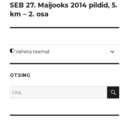
SEB 27. Maijooks 2014 pildid, 5.
km – 2. osa
laienda
Vaheta teemat
alamme
OTSING
OTS
Otsi: