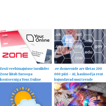
Eesti veebimajutuse turuliider
.ee domeenide arv ületas 200
Zone liitub Euroopa
000 piiri – AI, kasiinod ja rent
kontserniga Your.Online
kujundavad uusi trende