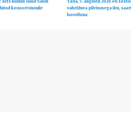
c Arts kuulub nüüd Saudi
Täna, 5. augustil 2026 on Eestis
uhitud konsortsiumile
vahelduva pilvisusega ilm, saart
hoovihma