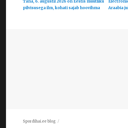
Täna, 6. augustil 2026 on Eestis muutliku
Electroni
pilvisusega ilm, kohati sajab hoovihma
Araabia j
Spordihai.ee blog