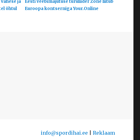
 vähese ja
Eesti veebimajutuse turuliider Zone liitub
el õhtul
Euroopa kontserniga Your.Online
info@spordihai.ee
|
Reklaam