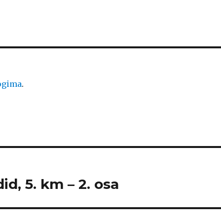
logima
.
id, 5. km – 2. osa