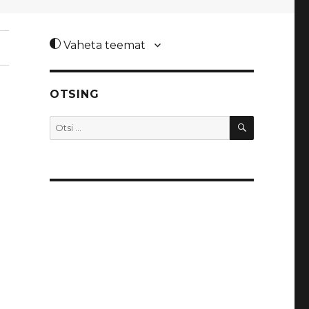
Vaheta teemat
OTSING
OTSI
Otsi: