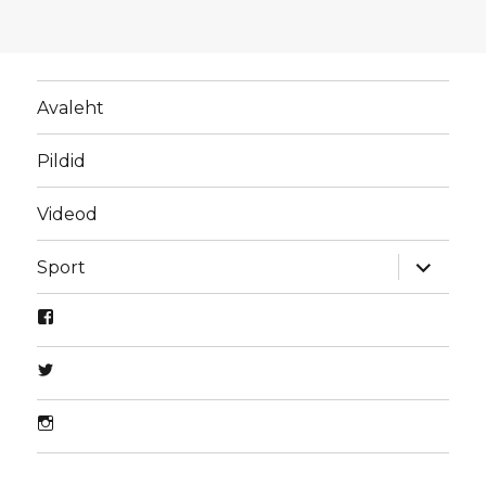
Avaleht
Pildid
Videod
laienda
Sport
alamme