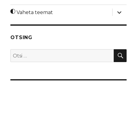
laienda
Vaheta teemat
alamme
OTSING
OTS
Otsi: