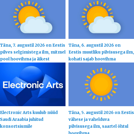
Täna, 7. augustil 2026 on Eestis
Täna, 6. augustil 2026 on
pilves selgimistega ilm, mitmel
Eestis muutliku pilvisusega ilm,
pool hoovihma ja äikest
kohati sajab hoovihma
Electronic Arts kuulub nüüd
Täna, 5. augustil 2026 on Eestis
Saudi Araabia juhitud
vähese ja vahelduva
konsortsiumile
pilvisusega ilm, saartel õhtul
hoovihma