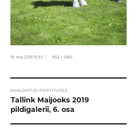
Postitatud
Täissuurus
19. mai 2019 15:33
853 × 1280
Navigeerimine
AVALDATUD POSTITUSES
Tallink Maijooks 2019
pildigalerii, 6. osa