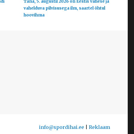
udi
Täna, 5. augustil 2026 on Eestis vähese ja
vahelduva pilvisusega ilm, saartel õhtul
hoovihma
info@spordihai.ee
|
Reklaam