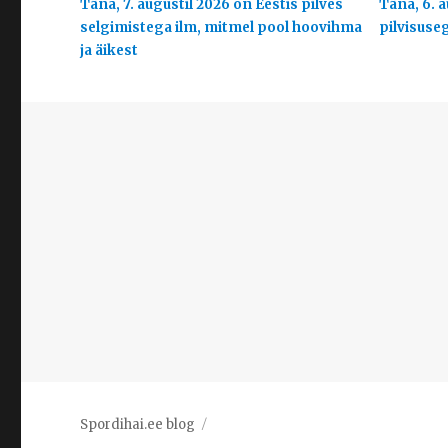
Täna, 7. augustil 2026 on Eestis pilves
Täna, 6. a
selgimistega ilm, mitmel pool hoovihma
pilvisuse
ja äikest
Spordihai.ee blog