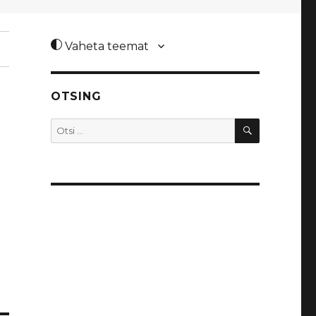
Vaheta teemat
OTSING
OTSI
Otsi: