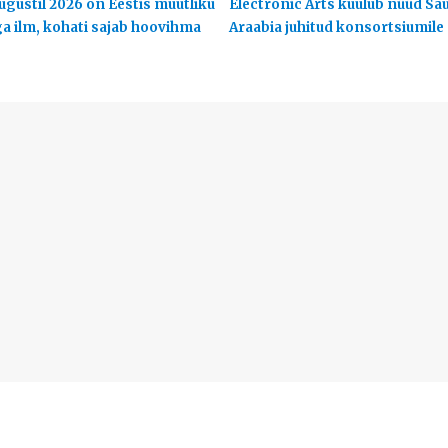
ugustil 2026 on Eestis muutliku
Electronic Arts kuulub nüüd Sa
ga ilm, kohati sajab hoovihma
Araabia juhitud konsortsiumile