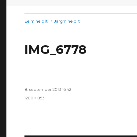
Eelmine pilt
Järgmine pilt
IMG_6778
Postitatud
8. september 2013 16:42
Täissuurus
1280 × 853