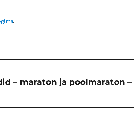
logima
.
did – maraton ja poolmaraton –