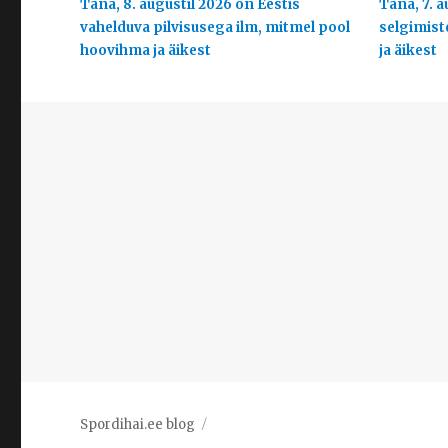
Täna, 8. augustil 2026 on Eestis
Täna, 7. a
vahelduva pilvisusega ilm, mitmel pool
selgimist
hoovihma ja äikest
ja äikest
Spordihai.ee blog