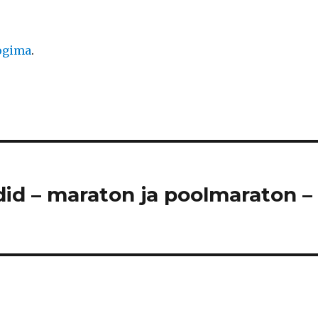
logima
.
did – maraton ja poolmaraton –