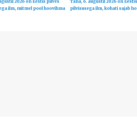
ugustil 2026 on Eestis pilves
Täna, 6. augustil 2026 on Eesti
ega ilm, mitmel pool hoovihma
pilvisusega ilm, kohati sajab 