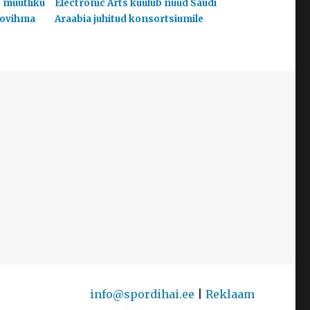
s muutliku
Electronic Arts kuulub nüüd Saudi
hoovihma
Araabia juhitud konsortsiumile
info@spordihai.ee
|
Reklaam