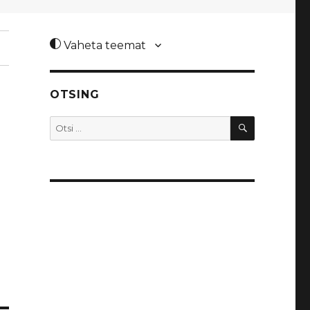
Vaheta teemat
OTSING
OTSI
Otsi: