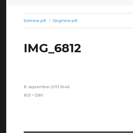
Eelmine pilt
Järgmine pilt
IMG_6812
Postitatud
8. september 2013 16:46
Täissuurus
853 × 1280