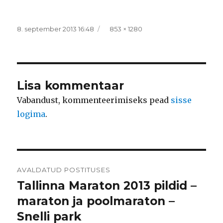
Postitatud
Täissuurus
8. september 2013 16:48
853 × 1280
Lisa kommentaar
Vabandust, kommenteerimiseks pead
sisse
logima
.
Navigeerimine
AVALDATUD POSTITUSES
Tallinna Maraton 2013 pildid –
maraton ja poolmaraton –
Snelli park