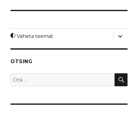
laienda
Vaheta teemat
alamme
OTSING
OTS
Otsi: