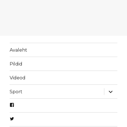
Avaleht
Pildid
Videod
laienda
Sport
alamme