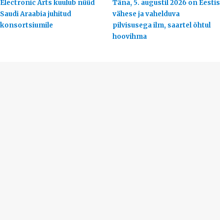
Electronic Arts kuulub nüüd
Täna, 5. augustil 2026 on Eestis
Saudi Araabia juhitud
vähese ja vahelduva
konsortsiumile
pilvisusega ilm, saartel õhtul
hoovihma