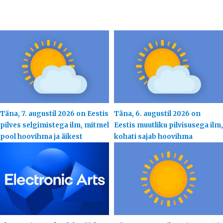
Täna, 7. augustil 2026 on Eestis
Täna, 6. augustil 2026 on
pilves selgimistega ilm, mitmel
Eestis muutliku pilvisusega ilm,
pool hoovihma ja äikest
kohati sajab hoovihma