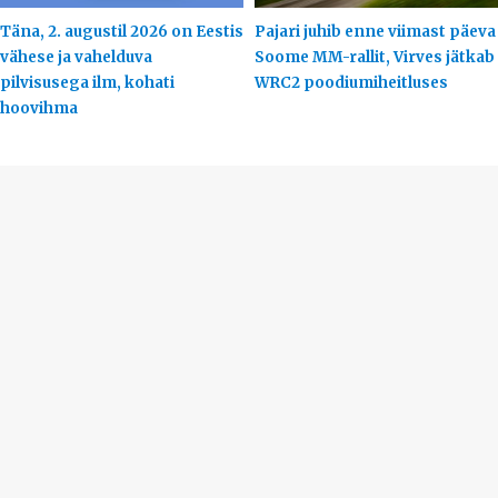
Täna, 2. augustil 2026 on Eestis
Pajari juhib enne viimast päeva
vähese ja vahelduva
Soome MM-rallit, Virves jätkab
pilvisusega ilm, kohati
WRC2 poodiumiheitluses
hoovihma