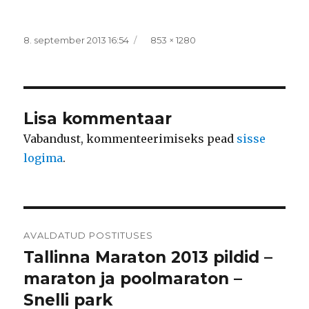
Postitatud
Täissuurus
8. september 2013 16:54
853 × 1280
Lisa kommentaar
Vabandust, kommenteerimiseks pead
sisse
logima
.
Navigeerimine
AVALDATUD POSTITUSES
Tallinna Maraton 2013 pildid –
maraton ja poolmaraton –
Snelli park