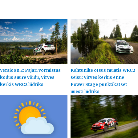
Versioon 2: Pajari vormistas
Kohtunike otsus muutis WRC2
kodus suure võidu, Virves
seisu: Virves kerkis enne
kerkis WRC2 liidriks
Power Stage punktikatset
uuesti liidriks