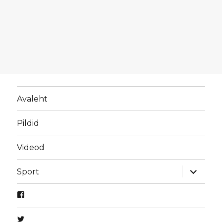
Avaleht
Pildid
Videod
laienda
Sport
alamme