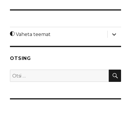
laienda
Vaheta teemat
alamme
OTSING
OTS
Otsi: