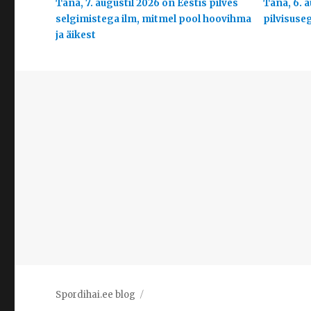
Täna, 7. augustil 2026 on Eestis pilves
Täna, 6. a
selgimistega ilm, mitmel pool hoovihma
pilvisuse
ja äikest
Spordihai.ee blog