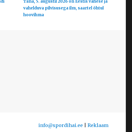
udi
Täna, 5. augustil 2026 on Eestis vähese ja
vahelduva pilvisusega ilm, saartel õhtul
hoovihma
info@spordihai.ee
|
Reklaam