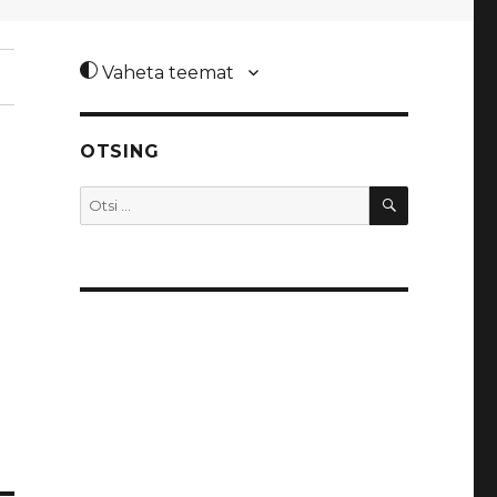
Vaheta teemat
OTSING
OTSI
Otsi: