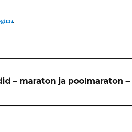
logima
.
did – maraton ja poolmaraton –