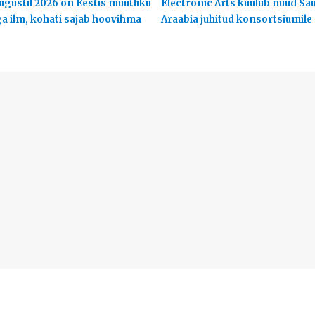
ugustil 2026 on Eestis muutliku
Electronic Arts kuulub nüüd Sa
ga ilm, kohati sajab hoovihma
Araabia juhitud konsortsiumile