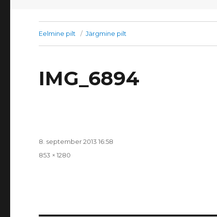
Eelmine pilt
Järgmine pilt
IMG_6894
Postitatud
8. september 2013 16:58
Täissuurus
853 × 1280