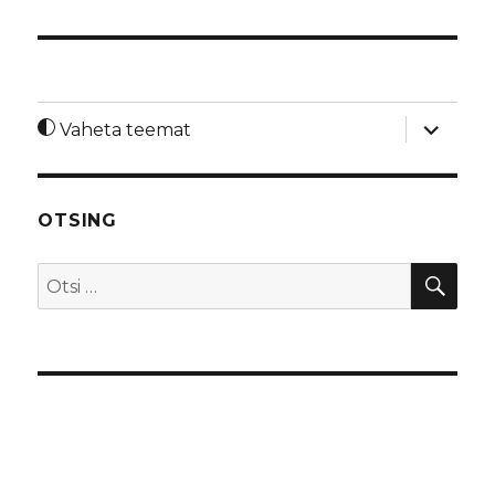
laienda
Vaheta teemat
alamme
OTSING
OTS
Otsi: