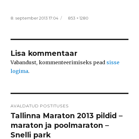
Postitatud
Täissuurus
8. september 2013 17:04
853 × 1280
Lisa kommentaar
Vabandust, kommenteerimiseks pead
sisse
logima
.
Navigeerimine
AVALDATUD POSTITUSES
Tallinna Maraton 2013 pildid –
maraton ja poolmaraton –
Snelli park