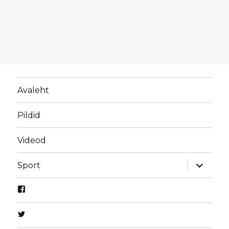
Avaleht
Pildid
Videod
laienda
Sport
alamme