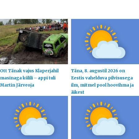
Ott Tänak vajus Klaperjahil
Täna, 8. augustil 2026 on
masinaga külili – appi tuli
Eestis vahelduva pilvisusega
Martin Järveoja
ilm, mitmel pool hoovihma ja
äikest