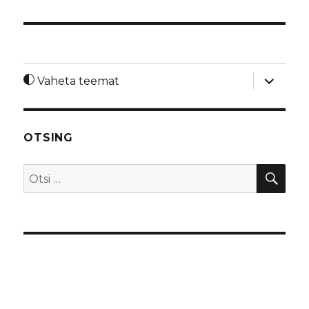
laienda
Vaheta teemat
alamme
OTSING
OTS
Otsi: