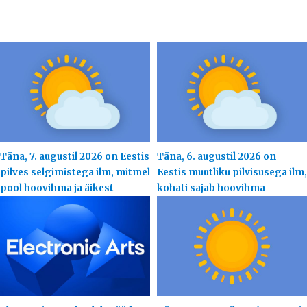
Täna, 7. augustil 2026 on Eestis
Täna, 6. augustil 2026 on
pilves selgimistega ilm, mitmel
Eestis muutliku pilvisusega ilm,
pool hoovihma ja äikest
kohati sajab hoovihma