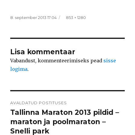
Postitatud
Täissuurus
8. september 2013 17:04
853 × 1280
Lisa kommentaar
Vabandust, kommenteerimiseks pead
sisse
logima
.
Navigeerimine
AVALDATUD POSTITUSES
Tallinna Maraton 2013 pildid –
maraton ja poolmaraton –
Snelli park