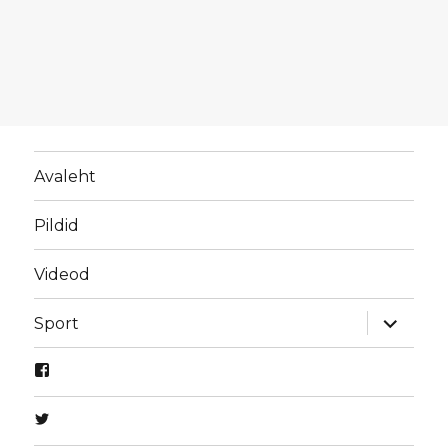
Avaleht
Pildid
Videod
laienda
Sport
alamme