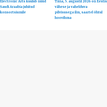
Electronic Arts kuulub nüüd
Täna, 5. augustil 2026 on Eestis
Saudi Araabia juhitud
vähese ja vahelduva
konsortsiumile
pilvisusega ilm, saartel õhtul
hoovihma