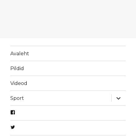
Avaleht
Pildid
Videod
laienda
Sport
alamme