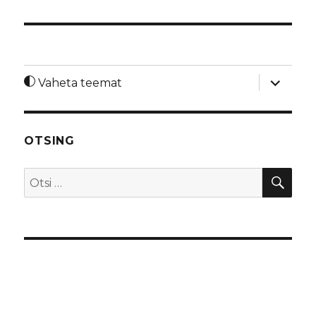
laienda
Vaheta teemat
alamme
OTSING
OTS
Otsi: