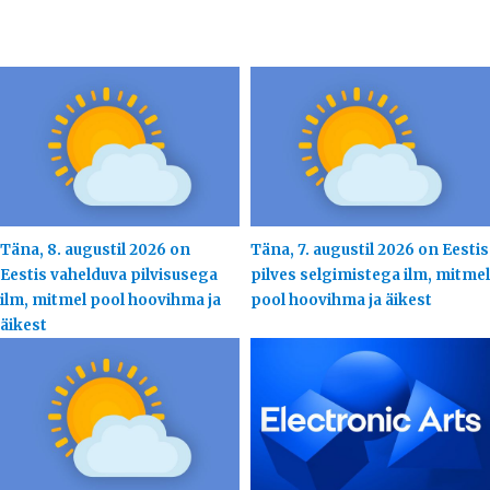
Täna, 8. augustil 2026 on
Täna, 7. augustil 2026 on Eestis
Eestis vahelduva pilvisusega
pilves selgimistega ilm, mitmel
ilm, mitmel pool hoovihma ja
pool hoovihma ja äikest
äikest