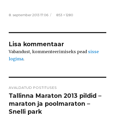
Postitatud
Täissuurus
8. september 2013 17:06
853 × 1280
Lisa kommentaar
Vabandust, kommenteerimiseks pead
sisse
logima
.
Navigeerimine
AVALDATUD POSTITUSES
Tallinna Maraton 2013 pildid –
maraton ja poolmaraton –
Snelli park