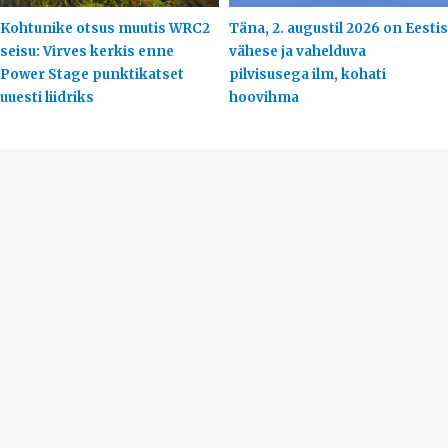
Kohtunike otsus muutis WRC2
Täna, 2. augustil 2026 on Eestis
seisu: Virves kerkis enne
vähese ja vahelduva
Power Stage punktikatset
pilvisusega ilm, kohati
uuesti liidriks
hoovihma