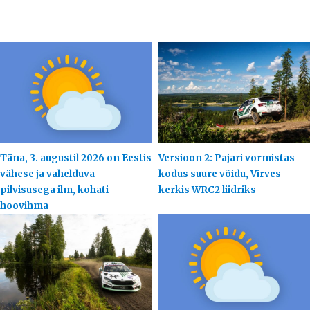
Täna, 3. augustil 2026 on Eestis
Versioon 2: Pajari vormistas
vähese ja vahelduva
kodus suure võidu, Virves
pilvisusega ilm, kohati
kerkis WRC2 liidriks
hoovihma