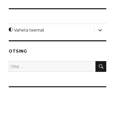
laienda
Vaheta teemat
alamme
OTSING
OTS
Otsi: