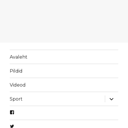
Avaleht
Pildid
Videod
laienda
Sport
alamme