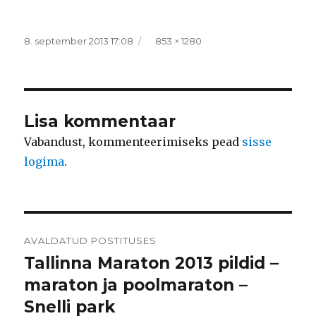
Postitatud
Täissuurus
8. september 2013 17:08
853 × 1280
Lisa kommentaar
Vabandust, kommenteerimiseks pead
sisse
logima
.
Navigeerimine
AVALDATUD POSTITUSES
Tallinna Maraton 2013 pildid –
maraton ja poolmaraton –
Snelli park