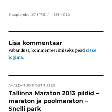
Postitatud
Täissuurus
8. september 2013 17:13
853 × 1280
Lisa kommentaar
Vabandust, kommenteerimiseks pead
sisse
logima
.
Navigeerimine
AVALDATUD POSTITUSES
Tallinna Maraton 2013 pildid –
maraton ja poolmaraton –
Snelli park