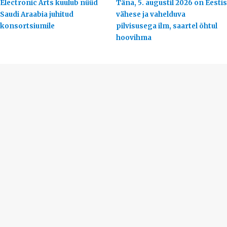
Electronic Arts kuulub nüüd
Täna, 5. augustil 2026 on Eestis
Saudi Araabia juhitud
vähese ja vahelduva
konsortsiumile
pilvisusega ilm, saartel õhtul
hoovihma