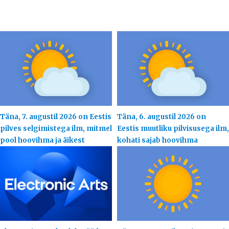
Täna, 7. augustil 2026 on Eestis
Täna, 6. augustil 2026 on
pilves selgimistega ilm, mitmel
Eestis muutliku pilvisusega ilm,
pool hoovihma ja äikest
kohati sajab hoovihma