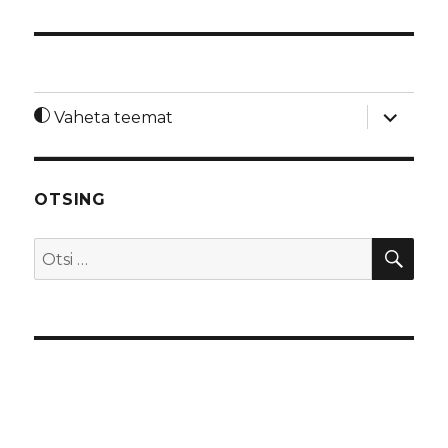
laienda
Vaheta teemat
alamme
OTSING
OTS
Otsi: