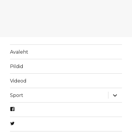
Avaleht
Pildid
Videod
laienda
Sport
alamme